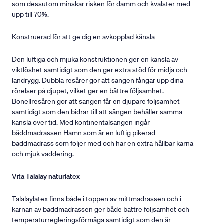
som dessutom minskar risken för damm och kvalster med
upp till 70%.
Konstruerad för att ge dig en avkopplad känsla
Den luftiga och mjuka konstruktionen ger en känsla av
viktlöshet samtidigt som den ger extra stöd för midja och
ländrygg. Dubbla resårer gör att sängen fångar upp dina
rörelser på djupet, vilket ger en bättre följsamhet.
Bonellresåren gör att sängen får en djupare följsamhet
samtidigt som den bidrar till att sängen behåller samma
känsla över tid. Med kontinentalsängen ingår
bäddmadrassen Hamn som är en luftig pikerad
bäddmadrass som följer med och har en extra hållbar kärna
och mjuk vaddering.
Vita Talalay naturlatex
Talalaylatex finns både i toppen av mittmadrassen och i
kärnan av bäddmadrassen ger både bättre följsamhet och
temperaturregleringsförmåga samtidigt som den är