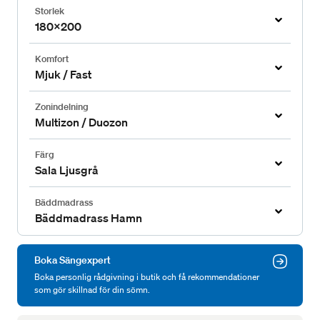
Storlek
180x200
Komfort
Mjuk / Fast
Zonindelning
Multizon / Duozon
Färg
Sala Ljusgrå
Bäddmadrass
Bäddmadrass Hamn
Boka Sängexpert
Boka personlig rådgivning i butik och få rekommendationer
som gör skillnad för din sömn.