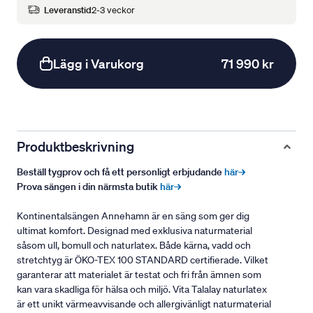
Leveranstid
2-3 veckor
Lägg i Varukorg
71 990 kr
Produktbeskrivning
Beställ tygprov och få ett personligt erbjudande
här→
Prova sängen i din närmsta butik
här→
Kontinentalsängen Annehamn är en säng som ger dig
ultimat komfort. Designad med exklusiva naturmaterial
såsom ull, bomull och naturlatex. Både kärna, vadd och
stretchtyg är ÖKO-TEX 100 STANDARD certifierade. Vilket
garanterar att materialet är testat och fri från ämnen som
kan vara skadliga för hälsa och miljö. Vita Talalay naturlatex
är ett unikt värmeavvisande och allergivänligt naturmaterial