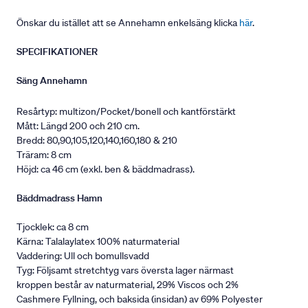
Önskar du istället att se Annehamn enkelsäng klicka
här
.
SPECIFIKATIONER
Säng Annehamn
Resårtyp: multizon/Pocket/bonell och kantförstärkt
Mått: Längd 200 och 210 cm.
Bredd: 80,90,105,120,140,160,180 & 210
Träram: 8 cm
Höjd: ca 46 cm (exkl. ben & bäddmadrass).
Bäddmadrass Hamn
Tjocklek: ca 8 cm
Kärna: Talalaylatex 100% naturmaterial
Vaddering: Ull och bomullsvadd
Tyg: Följsamt stretchtyg vars översta lager närmast
kroppen består av naturmaterial, 29% Viscos och 2%
Cashmere Fyllning, och baksida (insidan) av 69% Polyester