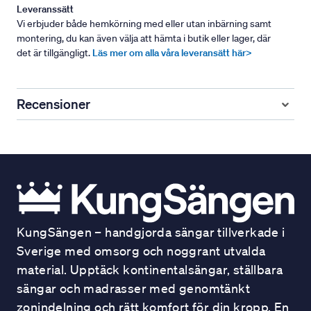
Leveranssätt
Vi erbjuder både hemkörning med eller utan inbärning samt
montering, du kan även välja att hämta i butik eller lager, där
det är tillgängligt.
Läs mer om alla våra leveransätt här>
Recensioner
KungSängen – handgjorda sängar tillverkade i
Sverige med omsorg och noggrant utvalda
material. Upptäck kontinentalsängar, ställbara
sängar och madrasser med genomtänkt
zonindelning och rätt komfort för din kropp. En