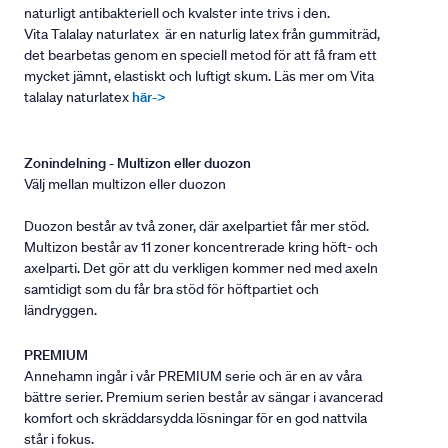
naturligt antibakteriell och kvalster inte trivs i den.
Vita Talalay naturlatex är en naturlig latex från gummiträd,
det bearbetas genom en speciell metod för att få fram ett
mycket jämnt, elastiskt och luftigt skum. Läs mer om Vita
talalay naturlatex
här->
Zonindelning - Multizon eller duozon
Välj mellan multizon eller duozon
Duozon består av två zoner, där axelpartiet får mer stöd.
Multizon består av 11 zoner koncentrerade kring höft- och
axelparti. Det gör att du verkligen kommer ned med axeln
samtidigt som du får bra stöd för höftpartiet och
ländryggen.
PREMIUM
Annehamn ingår i vår PREMIUM serie och är en av våra
bättre serier. Premium serien består av sängar i avancerad
komfort och skräddarsydda lösningar för en god nattvila
står i fokus.