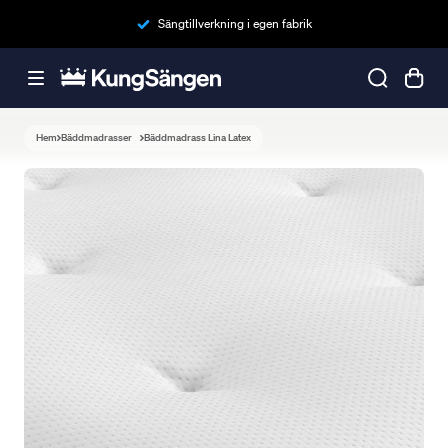
Sängtillverkning i egen fabrik
Hem
Bäddmadrasser
Bäddmadrass Lina Latex