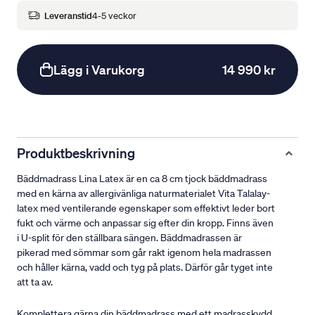
Leveranstid
4-5 veckor
Lägg i Varukorg
14 990 kr
Produktbeskrivning
Bäddmadrass Lina Latex är en ca 8 cm tjock bäddmadrass
med en kärna av allergivänliga naturmaterialet Vita Talalay-
latex med ventilerande egenskaper som effektivt leder bort
fukt och värme och anpassar sig efter din kropp. Finns även
i U-split för den ställbara sängen. Bäddmadrassen är
pikerad med sömmar som går rakt igenom hela madrassen
och håller kärna, vadd och tyg på plats. Därför går tyget inte
att ta av.
Komplettera gärna din bäddmadrass med ett madrasskydd.