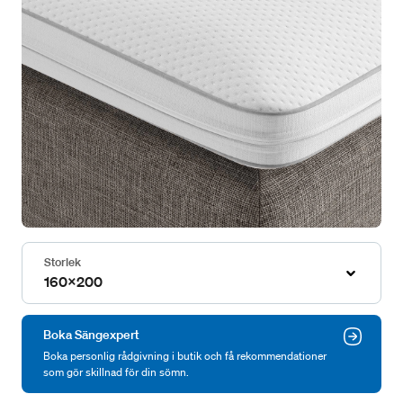
Storlek
160x200
Boka Sängexpert
Boka personlig rådgivning i butik och få rekommendationer
som gör skillnad för din sömn.