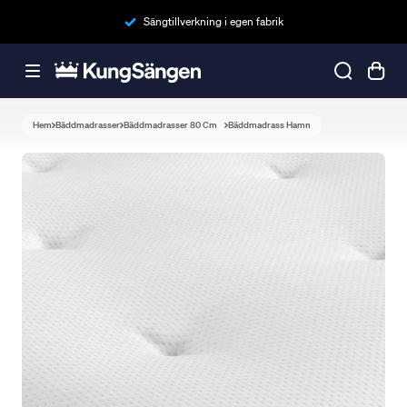
Sängtillverkning i egen fabrik
Hem
Bäddmadrasser
Bäddmadrasser 80 Cm
Bäddmadrass Hamn