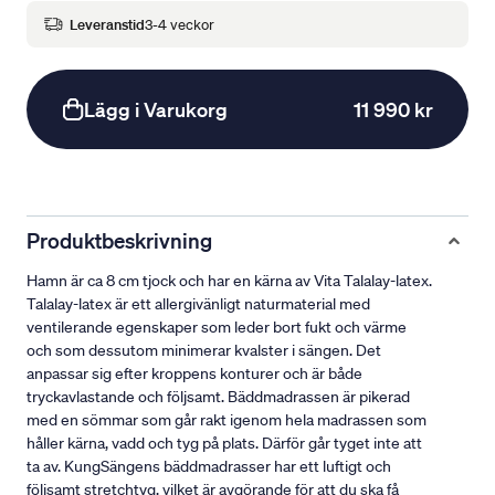
Leveranstid
3-4 veckor
Lägg i Varukorg
11 990 kr
Produktbeskrivning
Hamn är ca 8 cm tjock och har en kärna av Vita Talalay-latex.
Talalay-latex är ett allergivänligt naturmaterial med
ventilerande egenskaper som leder bort fukt och värme
och som dessutom minimerar kvalster i sängen. Det
anpassar sig efter kroppens konturer och är både
tryckavlastande och följsamt. Bäddmadrassen är pikerad
med en sömmar som går rakt igenom hela madrassen som
håller kärna, vadd och tyg på plats. Därför går tyget inte att
ta av. KungSängens bäddmadrasser har ett luftigt och
följsamt stretchtyg, vilket är avgörande för att du ska få