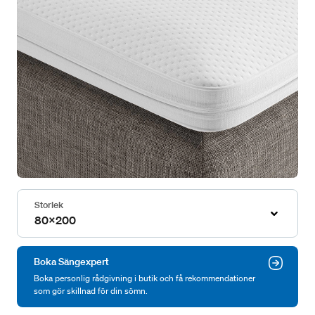
Storlek
80x200
Boka Sängexpert
Boka personlig rådgivning i butik och få rekommendationer
som gör skillnad för din sömn.