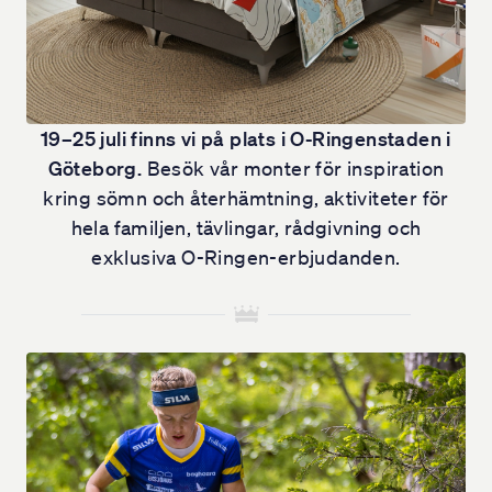
19–25 juli finns vi på plats i O-Ringenstaden i
Göteborg.
Besök vår monter för inspiration
kring sömn och återhämtning, aktiviteter för
KUNGSÄNGEN EVENT
hela familjen, tävlingar, rådgivning och
Ladda om hos KungSängen under O-
exklusiva O-Ringen-erbjudanden.
Ringen