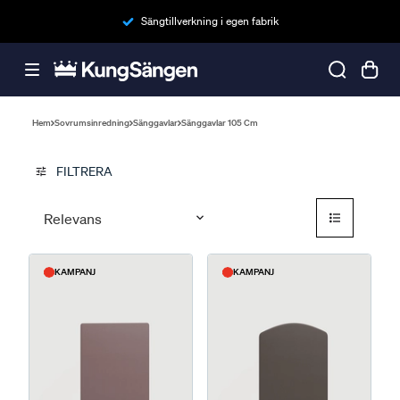
Sängtillverkning i egen fabrik
Hem
Sovrumsinredning
Sänggavlar
Sänggavlar 105 Cm
FILTRERA
tune
format_list_bulleted
Relevans
KAMPANJ
KAMPANJ