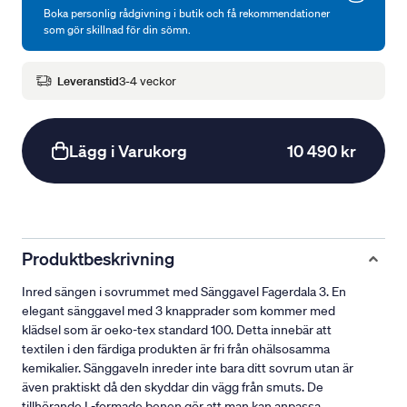
Boka personlig rådgivning i butik och få rekommendationer
som gör skillnad för din sömn.
Leveranstid
3-4 veckor
Lägg i Varukorg
10 490 kr
Produktbeskrivning
Inred sängen i sovrummet med Sänggavel Fagerdala 3. En
elegant sänggavel med 3 knapprader som kommer med
klädsel som är oeko-tex standard 100. Detta innebär att
textilen i den färdiga produkten är fri från ohälsosamma
kemikalier. Sänggaveln inreder inte bara ditt sovrum utan är
även praktiskt då den skyddar din vägg från smuts. De
tillhörande L-formade benen gör att man kan anpassa