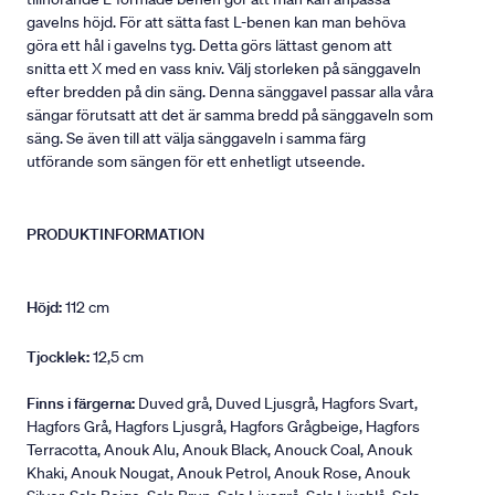
gavelns höjd. För att sätta fast L-benen kan man behöva
göra ett hål i gavelns tyg. Detta görs lättast genom att
snitta ett X med en vass kniv. Välj storleken på sänggaveln
efter bredden på din säng. Denna sänggavel passar alla våra
sängar förutsatt att det är samma bredd på sänggaveln som
säng. Se även till att välja sänggaveln i samma färg
utförande som sängen för ett enhetligt utseende.
PRODUKTINFORMATION
Höjd:
112 cm
Tjocklek:
12,5 cm
Finns i färgerna:
Duved grå, Duved Ljusgrå, Hagfors Svart,
Hagfors Grå, Hagfors Ljusgrå, Hagfors Grågbeige, Hagfors
Terracotta, Anouk Alu, Anouk Black, Anouck Coal, Anouk
Khaki, Anouk Nougat, Anouk Petrol, Anouk Rose, Anouk