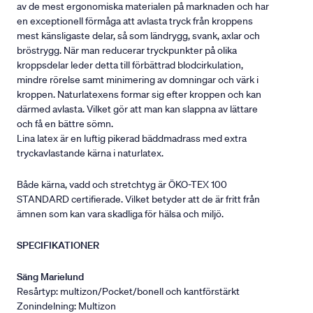
av de mest ergonomiska materialen på marknaden och har
en exceptionell förmåga att avlasta tryck från kroppens
mest känsligaste delar, så som ländrygg, svank, axlar och
bröstrygg. När man reducerar tryckpunkter på olika
kroppsdelar leder detta till förbättrad blodcirkulation,
mindre rörelse samt minimering av domningar och värk i
kroppen. Naturlatexens formar sig efter kroppen och kan
därmed avlasta. Vilket gör att man kan slappna av lättare
och få en bättre sömn.
Lina latex är en luftig pikerad bäddmadrass med extra
tryckavlastande kärna i naturlatex.
Både kärna, vadd och stretchtyg är ÖKO-TEX 100
STANDARD certifierade. Vilket betyder att de är fritt från
ämnen som kan vara skadliga för hälsa och miljö.
SPECIFIKATIONER
Säng Marielund
Resårtyp: multizon/Pocket/bonell och kantförstärkt
Zonindelning: Multizon