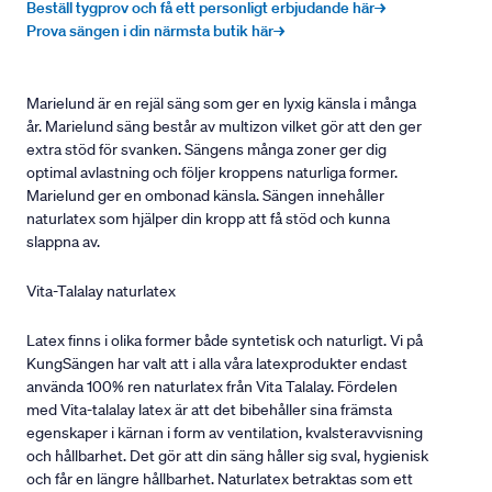
Beställ tygprov och få ett personligt erbjudande här→
Prova sängen i din närmsta butik här→
Marielund är en rejäl säng som ger en lyxig känsla i många
år. Marielund säng består av multizon vilket gör att den ger
extra stöd för svanken. Sängens många zoner ger dig
optimal avlastning och följer kroppens naturliga former.
Marielund ger en ombonad känsla. Sängen innehåller
naturlatex som hjälper din kropp att få stöd och kunna
slappna av.
Vita-Talalay naturlatex
Latex finns i olika former både syntetisk och naturligt. Vi på
KungSängen har valt att i alla våra latexprodukter endast
använda 100% ren naturlatex från Vita Talalay. Fördelen
med Vita-talalay latex är att det bibehåller sina främsta
egenskaper i kärnan i form av ventilation, kvalsteravvisning
och hållbarhet. Det gör att din säng håller sig sval, hygienisk
och får en längre hållbarhet. Naturlatex betraktas som ett