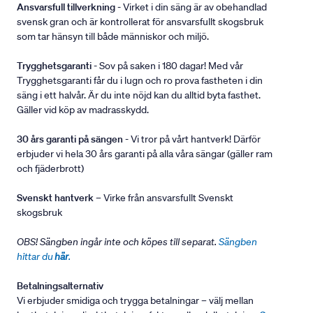
Ansvarsfull tillverkning
- Virket i din säng är av obehandlad
svensk gran och är kontrollerat för ansvarsfullt skogsbruk
som tar hänsyn till både människor och miljö.
Trygghetsgaranti
- Sov på saken i 180 dagar! Med vår
Trygghetsgaranti får du i lugn och ro prova fastheten i din
säng i ett halvår. Är du inte nöjd kan du alltid byta fasthet.
Gäller vid köp av madrasskydd.
30 års garanti på sängen
- Vi tror på vårt hantverk! Därför
erbjuder vi hela 30 års garanti på alla våra sängar (gäller ram
och fjäderbrott)
Svenskt hantverk
– Virke från ansvarsfullt Svenskt
skogsbruk
OBS! Sängben ingår inte och köpes till separat.
Sängben
hittar du
här
.
Betalningsalternativ
Vi erbjuder smidiga och trygga betalningar – välj mellan