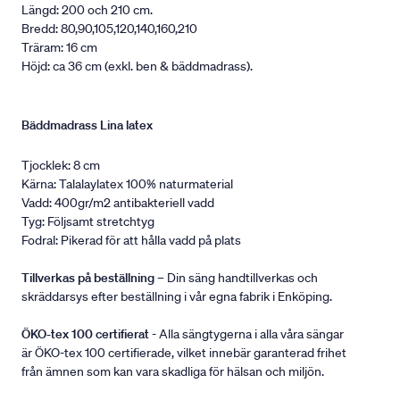
Längd: 200 och 210 cm.
Bredd: 80,90,105,120,140,160,210
Träram: 16 cm
Höjd: ca 36 cm (exkl. ben & bäddmadrass).
Bäddmadrass Lina latex
Tjocklek: 8 cm
Kärna: Talalaylatex 100% naturmaterial
Vadd: 400gr/m2 antibakteriell vadd
Tyg: Följsamt stretchtyg
Fodral: Pikerad för att hålla vadd på plats
Tillverkas på beställning
– Din säng handtillverkas och
skräddarsys efter beställning i vår egna fabrik i Enköping.
ÖKO-tex 100 certifierat
- Alla sängtygerna i alla våra sängar
är ÖKO-tex 100 certifierade, vilket innebär garanterad frihet
från ämnen som kan vara skadliga för hälsan och miljön.