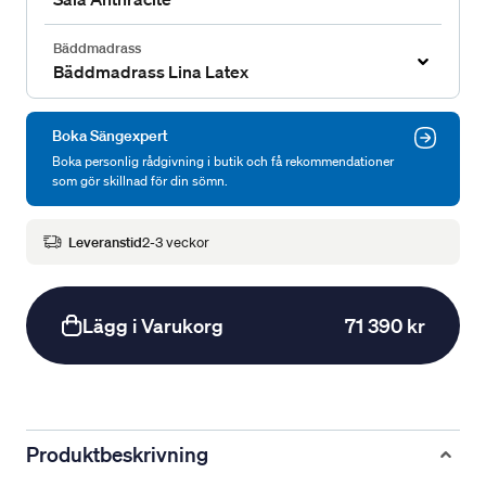
Bäddmadrass
Bäddmadrass Lina Latex
Boka Sängexpert
Boka personlig rådgivning i butik och få rekommendationer
som gör skillnad för din sömn.
Leveranstid
2-3 veckor
Lägg i Varukorg
71 390 kr
Produktbeskrivning