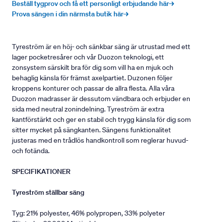
Beställ tygprov och få ett personligt erbjudande här→
Prova sängen i din närmsta butik här→
Tyreström är en höj- och sänkbar säng är utrustad med ett
lager pocketresårer och vår Duozon teknologi, ett
zonsystem särskilt bra för dig som vill ha en mjuk och
behaglig känsla för främst axelpartiet. Duzonen följer
kroppens konturer och passar de allra flesta. Alla våra
Duozon madrasser är dessutom vändbara och erbjuder en
sida med neutral zonindelning. Tyreström är extra
kantförstärkt och ger en stabil och trygg känsla för dig som
sitter mycket på sängkanten. Sängens funktionalitet
justeras med en trådlös handkontroll som reglerar huvud-
och fotända.
SPECIFIKATIONER
Tyreström ställbar säng
Tyg: 21% polyester, 46% polypropen, 33% polyeter