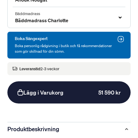
Bäddmadrass
Bäddmadrass Charlotte
Boka Sängexpert
Boka personlig rådgivning i butik och få rekommendationer
som gör skillnad för din sömn.
Leveranstid
2-3 veckor
Lägg i Varukorg
51 590 kr
Produktbeskrivning