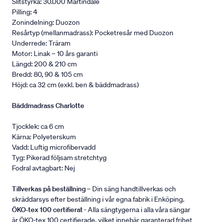
Slitstyrka: 30.000 Martindale
Pilling: 4
Zonindelning: Duozon
Resårtyp (mellanmadrass): Pocketresår med Duozon
Underrede: Träram
Motor: Linak – 10 års garanti
Längd: 200 & 210 cm
Bredd: 80, 90 & 105 cm
Höjd: ca 32 cm (exkl. ben & bäddmadrass)
Bäddmadrass Charlotte
Tjocklek: ca 6 cm
Kärna: Polyeterskum
Vadd: Luftig microfibervadd
Tyg: Pikerad följsam stretchtyg
Fodral avtagbart: Nej
Tillverkas på beställning
– Din säng handtillverkas och
skräddarsys efter beställning i vår egna fabrik i Enköping.
ÖKO-tex 100 certifierat
- Alla sängtygerna i alla våra sängar
är ÖKO-tex 100 certifierade, vilket innebär garanterad frihet