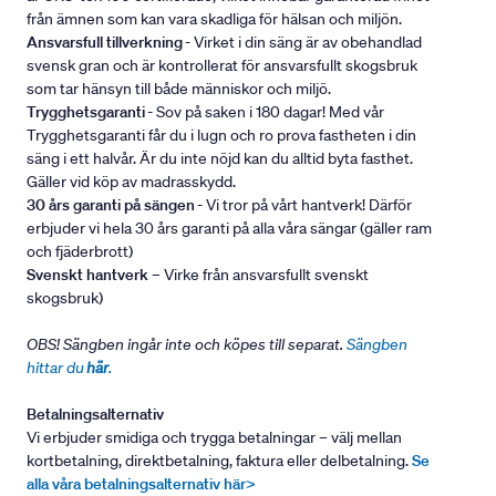
från ämnen som kan vara skadliga för hälsan och miljön.
Ansvarsfull tillverkning
- Virket i din säng är av obehandlad
svensk gran och är kontrollerat för ansvarsfullt skogsbruk
som tar hänsyn till både människor och miljö.
Trygghetsgaranti
- Sov på saken i 180 dagar! Med vår
Trygghetsgaranti får du i lugn och ro prova fastheten i din
säng i ett halvår. Är du inte nöjd kan du alltid byta fasthet.
Gäller vid köp av madrasskydd.
30 års garanti på sängen
- Vi tror på vårt hantverk! Därför
erbjuder vi hela 30 års garanti på alla våra sängar (gäller ram
och fjäderbrott)
Svenskt hantverk
– Virke från ansvarsfullt svenskt
skogsbruk)
OBS! Sängben ingår inte och köpes till separat.
Sängben
hittar du
här
.
Betalningsalternativ
Vi erbjuder smidiga och trygga betalningar – välj mellan
kortbetalning, direktbetalning, faktura eller delbetalning.
Se
alla våra betalningsalternativ här>