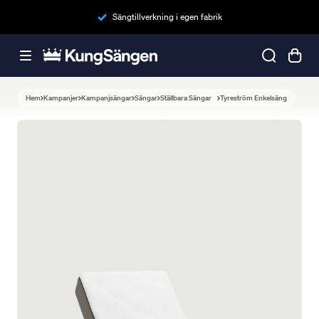
Sängtillverkning i egen fabrik
Hem
Kampanjer
Kampanjsängar
Sängar
Ställbara Sängar
Tyreström Enkelsäng