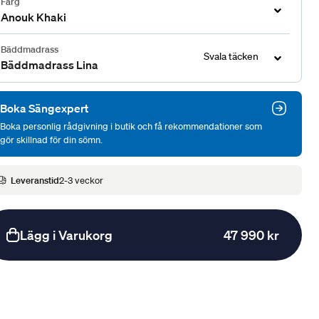
Färg
Anouk Khaki
Bäddmadrass
Svala täcken
Bäddmadrass Lina
Boka Sängexpert
Boka personlig rådgivning i butik och få rekommendationer som
gör skillnad för din sömn.
Leveranstid
2-3 veckor
Lägg i Varukorg
47 990 kr