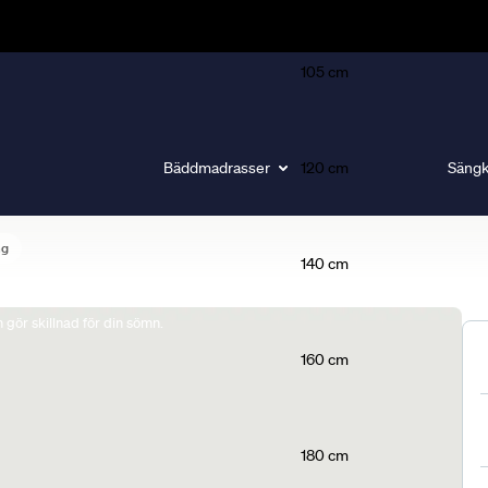
105 cm
Bäddmadrasser
120 cm
Sängk
ng
140 cm
gör skillnad för din sömn.
160 cm
180 cm