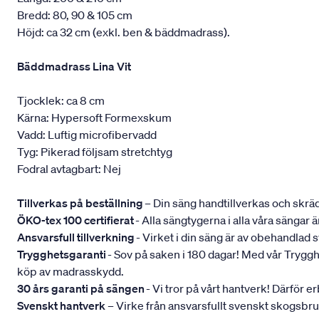
Bredd: 80, 90 & 105 cm
Höjd: ca 32 cm (exkl. ben & bäddmadrass).
Bäddmadrass Lina Vit
Tjocklek: ca 8 cm
Kärna: Hypersoft Formexskum
Vadd: Luftig microfibervadd
Tyg: Pikerad följsam stretchtyg
Fodral avtagbart: Nej
Tillverkas på beställning
– Din säng handtillverkas och skräd
ÖKO-tex 100 certifierat
- Alla sängtygerna i alla våra sängar
Ansvarsfull tillverkning
- Virket i din säng är av obehandlad
Trygghetsgaranti
- Sov på saken i 180 dagar! Med vår Trygghets
köp av madrasskydd.
30 års garanti på sängen
- Vi tror på vårt hantverk! Därför e
Svenskt hantverk
– Virke från ansvarsfullt svenskt skogsbr