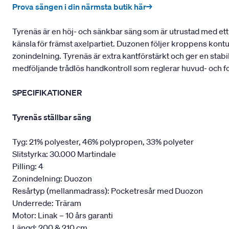
Prova sängen i din närmsta butik här→
Tyrenäs är en höj- och sänkbar säng som är utrustad med ett 
känsla för främst axelpartiet. Duzonen följer kroppens kont
zonindelning. Tyrenäs är extra kantförstärkt och ger en stabi
medföljande trådlös handkontroll som reglerar huvud- och f
SPECIFIKATIONER
Tyrenäs ställbar säng
Tyg: 21% polyester, 46% polypropen, 33% polyeter
Slitstyrka: 30.000 Martindale
Pilling: 4
Zonindelning: Duozon
Resårtyp (mellanmadrass): Pocketresår med Duozon
Underrede: Träram
Motor: Linak – 10 års garanti
Längd: 200 & 210 cm