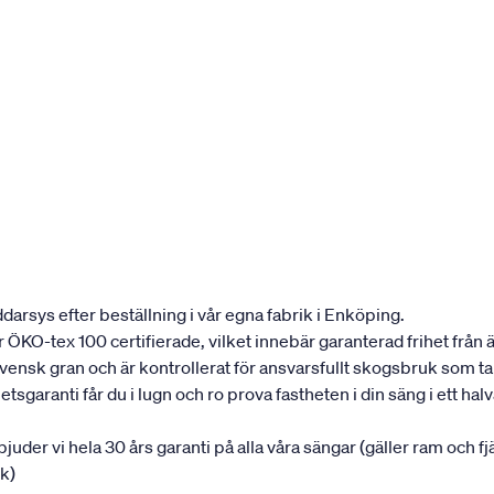
darsys efter beställning i vår egna fabrik i Enköping.
 är ÖKO-tex 100 certifierade, vilket innebär garanterad frihet fr
 svensk gran och är kontrollerat för ansvarsfullt skogsbruk som 
garanti får du i lugn och ro prova fastheten i din säng i ett halvår
rbjuder vi hela 30 års garanti på alla våra sängar (gäller ram och f
uk)