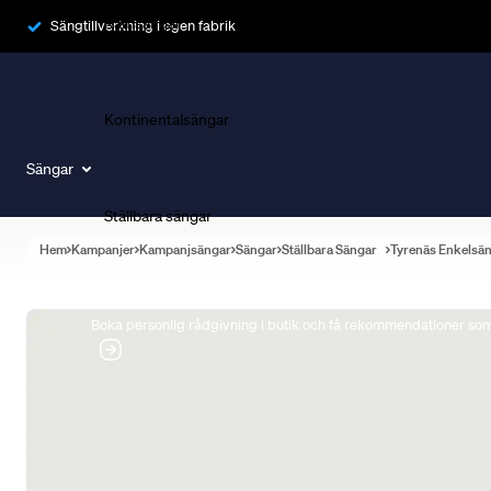
Ramsängar
Sängtillverkning i egen fabrik
Kontinentalsängar
Sängar
Ställbara sängar
Hem
Kampanjer
Kampanjsängar
Sängar
Ställbara Sängar
Tyrenäs Enkelsä
Boka Sängexpert
Boka personlig rådgivning i butik och få rekommendationer som 