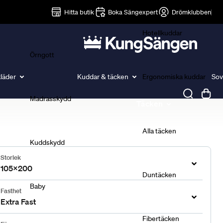
Lakan
Hitta butik
Boka Sängexpert
Drömklubben
Hotellkuddar
Örngott
läder
Kuddar & täcken
Ergonomiska kuddar
Sov
Madrasskydd
Täcken
Alla täcken
Kuddskydd
Storlek
105x200
Duntäcken
Baby
Fasthet
Extra Fast
Fibertäcken