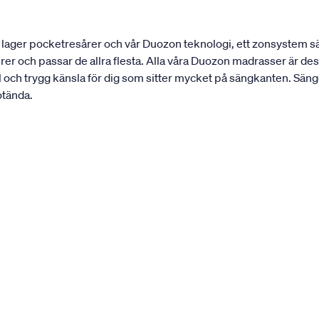
lager pocketresårer och vår Duozon teknologi, ett zonsystem sär
urer och passar de allra flesta. Alla våra Duozon madrasser är 
l och trygg känsla för dig som sitter mycket på sängkanten. Säng
otända.