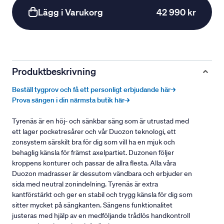
Lägg i Varukorg
42 990 kr
Produktbeskrivning
Beställ tygprov och få ett personligt erbjudande här→
Prova sängen i din närmsta butik här→
Tyrenäs är en höj- och sänkbar säng som är utrustad med
ett lager pocketresårer och vår Duozon teknologi, ett
zonsystem särskilt bra för dig som vill ha en mjuk och
behaglig känsla för främst axelpartiet. Duzonen följer
kroppens konturer och passar de allra flesta. Alla våra
Duozon madrasser är dessutom vändbara och erbjuder en
sida med neutral zonindelning. Tyrenäs är extra
kantförstärkt och ger en stabil och trygg känsla för dig som
sitter mycket på sängkanten. Sängens funktionalitet
justeras med hjälp av en medföljande trådlös handkontroll