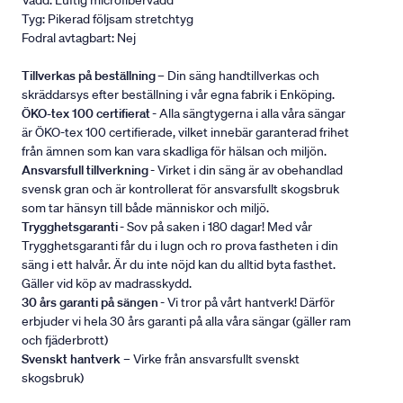
Vadd: Luftig microfibervadd
Tyg: Pikerad följsam stretchtyg
Fodral avtagbart: Nej
Tillverkas på beställning
– Din säng handtillverkas och
skräddarsys efter beställning i vår egna fabrik i Enköping.
ÖKO-tex 100 certifierat
- Alla sängtygerna i alla våra sängar
är ÖKO-tex 100 certifierade, vilket innebär garanterad frihet
från ämnen som kan vara skadliga för hälsan och miljön.
Ansvarsfull tillverkning
- Virket i din säng är av obehandlad
svensk gran och är kontrollerat för ansvarsfullt skogsbruk
som tar hänsyn till både människor och miljö.
Trygghetsgaranti
- Sov på saken i 180 dagar! Med vår
Trygghetsgaranti får du i lugn och ro prova fastheten i din
säng i ett halvår. Är du inte nöjd kan du alltid byta fasthet.
Gäller vid köp av madrasskydd.
30 års garanti på sängen
- Vi tror på vårt hantverk! Därför
erbjuder vi hela 30 års garanti på alla våra sängar (gäller ram
och fjäderbrott)
Svenskt hantverk
– Virke från ansvarsfullt svenskt
skogsbruk)