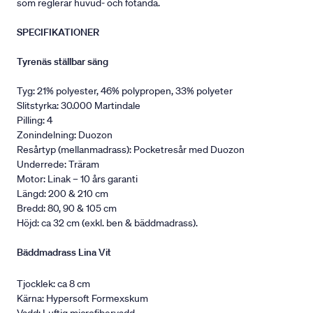
som reglerar huvud- och fotända.
SPECIFIKATIONER
Tyrenäs ställbar säng
Tyg: 21% polyester, 46% polypropen, 33% polyeter
Slitstyrka: 30.000 Martindale
Pilling: 4
Zonindelning: Duozon
Resårtyp (mellanmadrass): Pocketresår med Duozon
Underrede: Träram
Motor: Linak – 10 års garanti
Längd: 200 & 210 cm
Bredd: 80, 90 & 105 cm
Höjd: ca 32 cm (exkl. ben & bäddmadrass).
Bäddmadrass Lina Vit
Tjocklek: ca 8 cm
Kärna: Hypersoft Formexskum