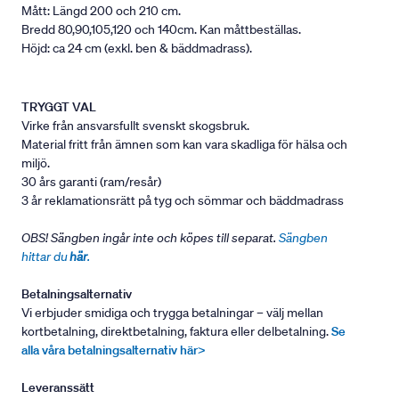
Mått: Längd 200 och 210 cm.
Bredd 80,90,105,120 och 140cm. Kan måttbeställas.
Höjd: ca 24 cm (exkl. ben & bäddmadrass).
TRYGGT VAL
Virke från ansvarsfullt svenskt skogsbruk.
Material fritt från ämnen som kan vara skadliga för hälsa och
miljö.
30 års garanti (ram/resår)
3 år reklamationsrätt på tyg och sömmar och bäddmadrass
OBS! Sängben ingår inte och köpes till separat.
Sängben
hittar du
här
.
Betalningsalternativ
Vi erbjuder smidiga och trygga betalningar – välj mellan
kortbetalning, direktbetalning, faktura eller delbetalning.
Se
alla våra betalningsalternativ här>
Leveranssätt