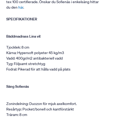
tex 100 certifierade. Önskar du Sofienäs i enkelsäng hittar
du den
här
.
SPECIFIKATIONER
Bäddmadrass Lina vit
Tjocklek: 8 cm
Kärna: Hypersoft polyeter 45 kg/m3
Vadd: 400gr/m2 antibakteriell vadd
Tyg: Följsamt stretchtyg
Fodral: Pikerad för att hålla vadd på plats
Säng Sofienäs
Zonindelning: Duozon för mjuk axelkomfort.
Resårtyp: Pocket/bonell och kantförstärkt
Träram: 8 cm