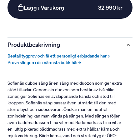
Lägg i Varukorg
32 990 kr
Produktbeskrivning
Beställ tygprov och få ett personligt erbjudande här→
Prova sängen i din närmsta butik här→
Sofienäs dubbelsäng är en säng med duozon som ger extra
stöd till axlar. Genom sin duozon som består av två olika
zoner, ger Sofienäs en avslappnande känsla och stöd till
kroppen. Sofienäs säng passar även utmärkt till den med
större byst och sidosovaren. Önskar man en neutral
zonindelning kan man vända på sängen. Med sängen följer
även bäddmadrassen Lina vit med. Bäddmadrass Lina vit är
en luftig pikerad bäddmadrass med extra hållbar kärna och
mjuk vaddering. Både kärna, vadd och stretchtyg är ÖKO-