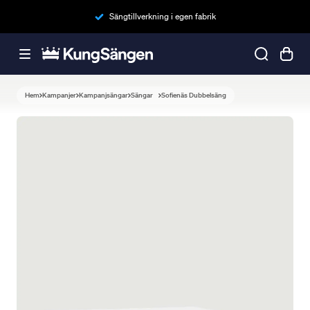
Sängtillverkning i egen fabrik
Hem
Kampanjer
Kampanjsängar
Sängar
Sofienäs Dubbelsäng