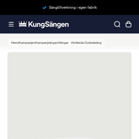
Sängtillverkning i egen fabrik
Hem
Kampanjer
Kampanjsängar
Sängar
Sofienäs Dubbelsäng