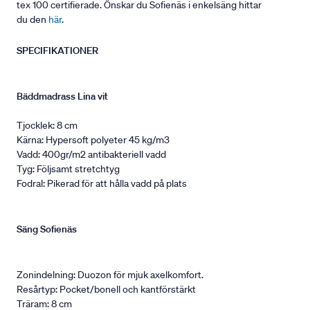
tex 100 certifierade. Önskar du Sofienäs i enkelsäng hittar
du den
här
.
SPECIFIKATIONER
Bäddmadrass Lina vit
Tjocklek: 8 cm
Kärna: Hypersoft polyeter 45 kg/m3
Vadd: 400gr/m2 antibakteriell vadd
Tyg: Följsamt stretchtyg
Fodral: Pikerad för att hålla vadd på plats
Säng Sofienäs
Zonindelning: Duozon för mjuk axelkomfort.
Resårtyp: Pocket/bonell och kantförstärkt
Träram: 8 cm