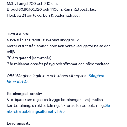
Mått: Längd 200 och 210 cm.
Bredd 80,90,105,120 och 140cm. Kan måttbeställas.
Höjd: ca 24 cm (exkl. ben & bäddmadrass).
TRYGGT VAL
Virke från ansvarsfullt svenskt skogsbruk.
Material fritt från ämnen som kan vara skadliga för hälsa och
miljö.
30 års garanti (ram/resår)
3 år reklamationsrätt på tyg och sömmar och bäddmadrass
OBS! Sängben ingår inte och köpes till separat.
Sängben
hittar du
här
.
Betalningsalternativ
Vi erbjuder smidiga och trygga betalningar – välj mellan
kortbetalning, direktbetalning, faktura eller delbetalning.
Se
alla våra betalningsalternativ här>
Leveranssätt