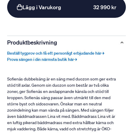
Lägg i Varukorg
32 990 kr
Produktbeskrivning
Beställ tygprov och få ett personligt erbjudande här→
Prova sängen i din närmsta butik här→
Sofienäs dubbelsäng är en säng med duozon som ger extra
stöd till axlar. Genom sin duozon som består av två olika
zoner, ger Sofienäs en avslappnande känsla och stöd till
kroppen. Sofienäs säng passar även utmärkt till den med
större byst och sidosovaren. Önskar man en neutral
zonindelning kan man vända på sängen. Med sängen följer
även bäddmadrassen Lina vit med. Bäddmadrass Lina vit är
en luftig pikerad bäddmadrass med extra hållbar kärna och
mjuk vaddering. Både kärna, vadd och stretchtyg är ÖKO-