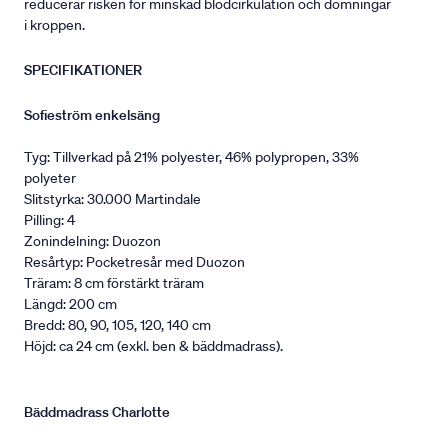
reducerar risken för minskad blodcirkulation och domningar
i kroppen.
SPECIFIKATIONER
Sofieström enkelsäng
Tyg: Tillverkad på 21% polyester, 46% polypropen, 33%
polyeter
Slitstyrka: 30.000 Martindale
Pilling: 4
Zonindelning: Duozon
Resårtyp: Pocketresår med Duozon
Träram: 8 cm förstärkt träram
Längd: 200 cm
Bredd: 80, 90, 105, 120, 140 cm
Höjd: ca 24 cm (exkl. ben & bäddmadrass).
Bäddmadrass Charlotte