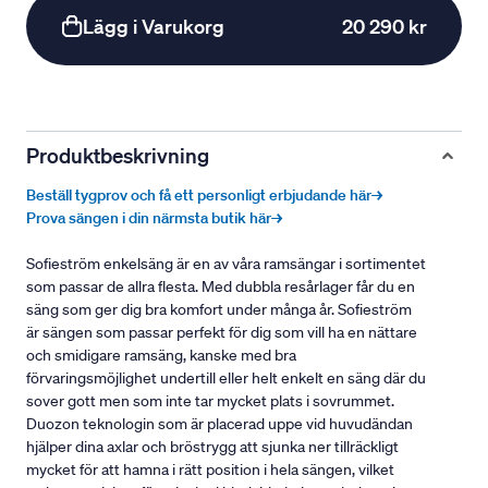
Lägg i Varukorg
20 290 kr
Produktbeskrivning
Beställ tygprov och få ett personligt erbjudande här→
Prova sängen i din närmsta butik här→
Sofieström enkelsäng är en av våra ramsängar i sortimentet
som passar de allra flesta. Med dubbla resårlager får du en
säng som ger dig bra komfort under många år. Sofieström
är sängen som passar perfekt för dig som vill ha en nättare
och smidigare ramsäng, kanske med bra
förvaringsmöjlighet undertill eller helt enkelt en säng där du
sover gott men som inte tar mycket plats i sovrummet.
Duozon teknologin som är placerad uppe vid huvudändan
hjälper dina axlar och bröstrygg att sjunka ner tillräckligt
mycket för att hamna i rätt position i hela sängen, vilket