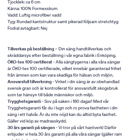
Tjocklek: ca 6 cm
Kärna: 100% Formexskum
Vadd: Luftig microfiber vadd
Tyg: Rundad kantstruktur samt pikerad följsam stretchtyg
Fodral avtagbart: Nej
Tillverkas på beställning
– Din säng handtillverkas och
skräddarsys efter beställning i vår egna fabrik i Enköping.
ÖKO-tex 100 certifierat
- Alla sängtygerna i alla våra sängar
är ÖKO-tex 100 certifierade, vilket innebär garanterad frihet
från ämnen som kan vara skadliga för hälsan och miljön.
Ansvarsfull tillverkning
- Virket i din säng är av obehandlad
svensk gran och är kontrollerat för ansvarsfullt skogsbruk
som tar hänsyn till både människor och miljö.
Trygghetsgaranti
- Sov på saken i 180 dagar! Med vår
Trygghetsgaranti får du i lugn och ro prova fastheten i din
säng i ett halvår. Är du inte nöjd kan du alltid byta fasthet.
Gäller vid köp av madrasskydd.
30 års garanti på sängen
- Vi tror på vårt hantverk! Därför
erbjuder vi hela 30 års garanti på alla våra sängar (gäller ram