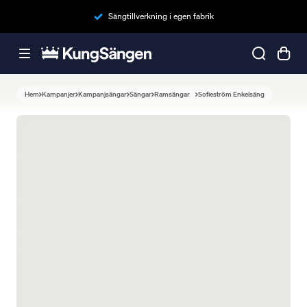
Sängtillverkning i egen fabrik
Hem
Kampanjer
Kampanjsängar
Sängar
Ramsängar
Sofieström Enkelsäng