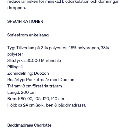
reducerar risken för minskad blodcirkulation och domningar
i kroppen.
SPECIFIKATIONER
Sofieström enkelsäng
Tyg: Tillverkad på 21% polyester, 46% polypropen, 33%
polyeter
Slitstyrka: 30.000 Martindale
Pilling: 4
Zonindelning: Duozon
Resårtyp: Pocketresår med Duozon
Träram: 8 cm förstärkt träram
Längd: 200 cm
Bredd: 80, 90, 105, 120, 140 cm
Höjd: ca 24 cm (exkl. ben & bäddmadrass).
Bäddmadrass Charlotte