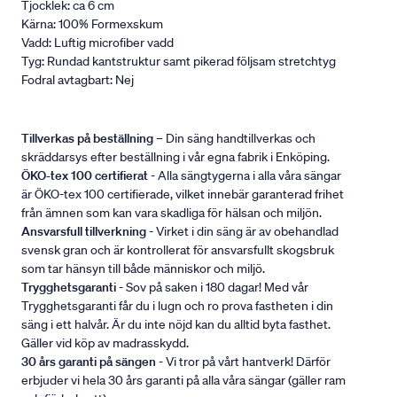
Tjocklek: ca 6 cm
Kärna: 100% Formexskum
Vadd: Luftig microfiber vadd
Tyg: Rundad kantstruktur samt pikerad följsam stretchtyg
Fodral avtagbart: Nej
Tillverkas på beställning
– Din säng handtillverkas och
skräddarsys efter beställning i vår egna fabrik i Enköping.
ÖKO-tex 100 certifierat
- Alla sängtygerna i alla våra sängar
är ÖKO-tex 100 certifierade, vilket innebär garanterad frihet
från ämnen som kan vara skadliga för hälsan och miljön.
Ansvarsfull tillverkning
- Virket i din säng är av obehandlad
svensk gran och är kontrollerat för ansvarsfullt skogsbruk
som tar hänsyn till både människor och miljö.
Trygghetsgaranti
- Sov på saken i 180 dagar! Med vår
Trygghetsgaranti får du i lugn och ro prova fastheten i din
säng i ett halvår. Är du inte nöjd kan du alltid byta fasthet.
Gäller vid köp av madrasskydd.
30 års garanti på sängen
- Vi tror på vårt hantverk! Därför
erbjuder vi hela 30 års garanti på alla våra sängar (gäller ram