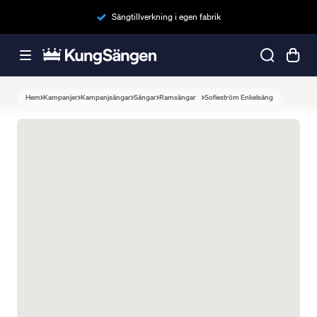
Sängtillverkning i egen fabrik
Hem
Kampanjer
Kampanjsängar
Sängar
Ramsängar
Sofieström Enkelsäng