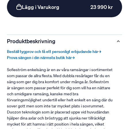
Lägg i Varukorg
23 990 kr
Produktbeskrivning
Beställ tygprov och få ett personligt erbjudande här→
Prova sängen i din närmsta butik här→
Sofieström enkelsäng är en av våra ramsängar i sortimentet
som passar de allra flesta. Med dubbla resårlager får du en
säng som ger dig bra komfort under många år. Sofieström
är sängen som passar perfekt för dig som vill ha en nättare
och smidigare ramsäng, kanske med bra
förvaringsmöjlighet undertill eller helt enkelt en säng där du
sover gott men som inte tar mycket plats i sovrummet.
Duozon teknologin som är placerad uppe vid huvudändan
hjälper dina axlar och bröstrygg att sjunka ner tillräckligt
mycket för att hamna i rätt position i hela sängen, vilket