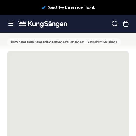
Sängtillverkning i egen fabrik
Hem
Kampanjer
Kampanjsängar
Sängar
Ramsängar
Sofieström Enkelsäng