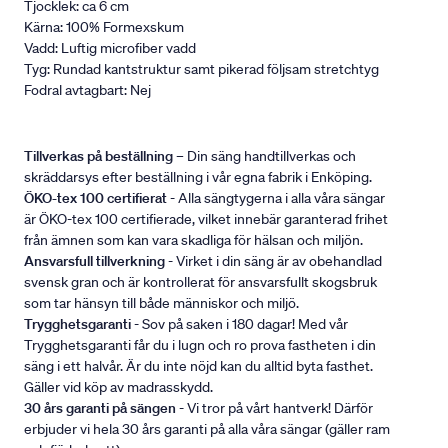
Tjocklek: ca 6 cm
Kärna: 100% Formexskum
Vadd: Luftig microfiber vadd
Tyg: Rundad kantstruktur samt pikerad följsam stretchtyg
Fodral avtagbart: Nej
Tillverkas på beställning
– Din säng handtillverkas och
skräddarsys efter beställning i vår egna fabrik i Enköping.
ÖKO-tex 100 certifierat
- Alla sängtygerna i alla våra sängar
är ÖKO-tex 100 certifierade, vilket innebär garanterad frihet
från ämnen som kan vara skadliga för hälsan och miljön.
Ansvarsfull tillverkning
- Virket i din säng är av obehandlad
svensk gran och är kontrollerat för ansvarsfullt skogsbruk
som tar hänsyn till både människor och miljö.
Trygghetsgaranti
- Sov på saken i 180 dagar! Med vår
Trygghetsgaranti får du i lugn och ro prova fastheten i din
säng i ett halvår. Är du inte nöjd kan du alltid byta fasthet.
Gäller vid köp av madrasskydd.
30 års garanti på sängen
- Vi tror på vårt hantverk! Därför
erbjuder vi hela 30 års garanti på alla våra sängar (gäller ram