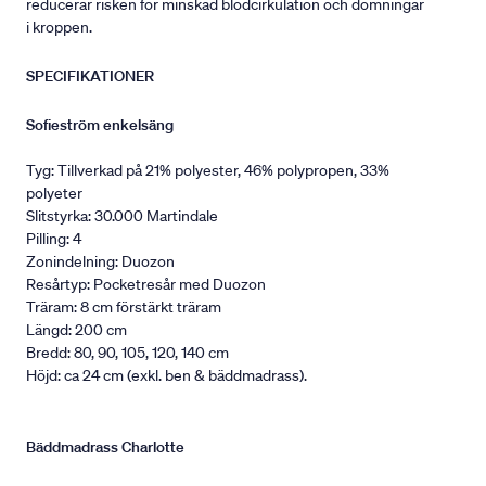
reducerar risken för minskad blodcirkulation och domningar
i kroppen.
SPECIFIKATIONER
Sofieström enkelsäng
Tyg: Tillverkad på 21% polyester, 46% polypropen, 33%
polyeter
Slitstyrka: 30.000 Martindale
Pilling: 4
Zonindelning: Duozon
Resårtyp: Pocketresår med Duozon
Träram: 8 cm förstärkt träram
Längd: 200 cm
Bredd: 80, 90, 105, 120, 140 cm
Höjd: ca 24 cm (exkl. ben & bäddmadrass).
Bäddmadrass Charlotte