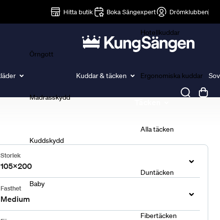
Lakan
Hitta butik
Boka Sängexpert
Drömklubben
Hotellkuddar
Örngott
läder
Kuddar & täcken
Ergonomiska kuddar
Sov
Madrasskydd
Täcken
Alla täcken
Kuddskydd
Storlek
105x200
Duntäcken
Baby
Fasthet
Medium
Fibertäcken