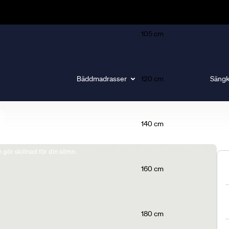
105 cm
Bäddmadrasser
120 cm
Sängk
140 cm
gör skillnad för din sömn.
160 cm
180 cm