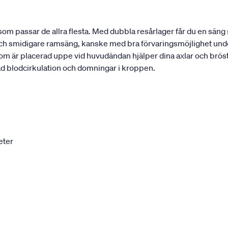
som passar de allra flesta. Med dubbla resårlager får du en sän
och smidigare ramsäng, kanske med bra förvaringsmöjlighet undert
 är placerad uppe vid huvudändan hjälper dina axlar och bröstryg
kad blodcirkulation och domningar i kroppen.
eter