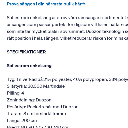
Prova sängen i din närmsta butik här→
Sofieström enkelsäng är en av våra ramsängar i sortimentet 
är sängen som passar perfekt för dig som vill ha en nättare 
som inte tar mycket plats i sovrummet. Duozon teknologin som
rätt position i hela sängen, vilket reducerar risken för mins
SPECIFIKATIONER
Sofieström enkelsäng
Tyg: Tillverkad på 21% polyester, 46% polypropen, 33% poly
Slitstyrka: 30.000 Martindale
Pilling: 4
Zonindelning: Duozon
Resårtyp: Pocketresår med Duozon
Träram: 8 cm förstärkt träram
Längd: 200 cm
Bredd: 80, 90, 105, 120, 140 cm