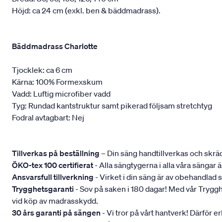
Höjd: ca 24 cm (exkl. ben & bäddmadrass).
Bäddmadrass Charlotte
Tjocklek: ca 6 cm
Kärna: 100% Formexskum
Vadd: Luftig microfiber vadd
Tyg: Rundad kantstruktur samt pikerad följsam stretchtyg
Fodral avtagbart: Nej
Tillverkas på beställning
– Din säng handtillverkas och skräd
ÖKO-tex 100 certifierat
- Alla sängtygerna i alla våra sängar
Ansvarsfull tillverkning
- Virket i din säng är av obehandlad 
Trygghetsgaranti
- Sov på saken i 180 dagar! Med vår Trygghets
vid köp av madrasskydd.
30 års garanti på sängen
- Vi tror på vårt hantverk! Därför e