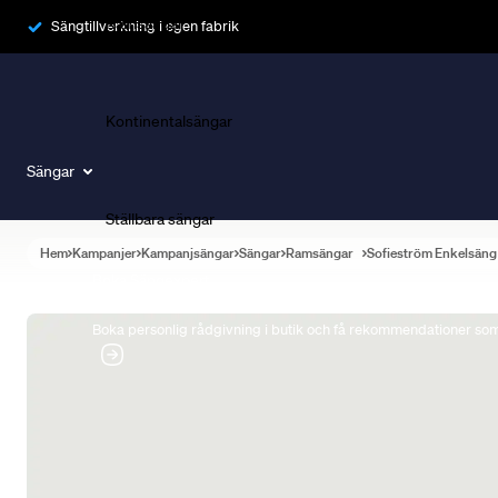
Ramsängar
Sängtillverkning i egen fabrik
Kontinentalsängar
Sängar
Ställbara sängar
Hem
Kampanjer
Kampanjsängar
Sängar
Ramsängar
Sofieström Enkelsäng
Boka Sängexpert
Boka personlig rådgivning i butik och få rekommendationer som 