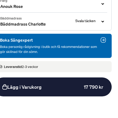
Färg
Anouk Rose
Bäddmadrass
Svala täcken
Bäddmadrass Charlotte
Boka Sängexpert
Boka personlig rådgivning i butik och få rekommendationer som
gör skillnad för din sömn.
Leveranstid
2-3 veckor
Lägg i Varukorg
17 790 kr