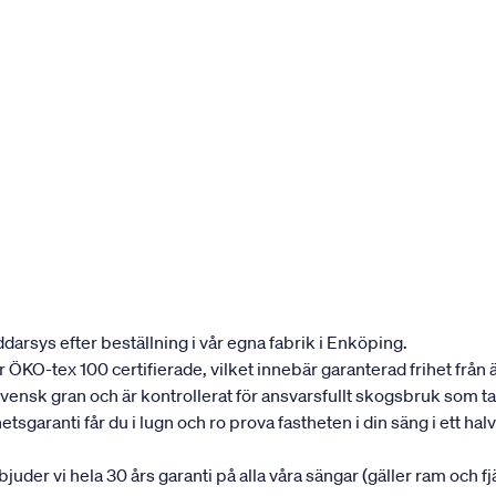
darsys efter beställning i vår egna fabrik i Enköping.
 är ÖKO-tex 100 certifierade, vilket innebär garanterad frihet frå
svensk gran och är kontrollerat för ansvarsfullt skogsbruk som ta
garanti får du i lugn och ro prova fastheten i din säng i ett halvå
rbjuder vi hela 30 års garanti på alla våra sängar (gäller ram och f