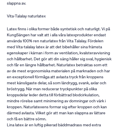
slappna av.
Vita-Talalay naturlatex
Latex finns i olika former både syntetisk och naturligt. Vi på
KungSängen har valt att i alla våra latexprodukter endast
använda 100% ren naturlatex från Vita Talalay. Fördelen
med Vita-talalay latex är att det bibehåller sina främsta
egenskaper i kärnan i form av ventilation, kvalsteravvisning
och hållbarhet. Det gör att din säng håller sig sval, hygienisk
och får en längre hållbarhet. Naturlatex betraktas som ett
av de mest ergonomiska materialen på marknaden och har
en exceptionell förmåga att avlasta tryck från kroppens
mest känsligaste delar, så som ländrygg, svank, axlar och
bröstrygg. När man reducerar tryckpunkter på olika
kroppsdelar leder detta till förbättrad blodcirkulation,
mindre rörelse samt minimering av domningar och värk i
kroppen. Naturlatexens formar sig efter kroppen och kan
därmed avlasta. Vilket gör att man kan slappna av lättare
och få en bättre sömn.
Lina latex är en luftig pikerad bäddmadrass med extra