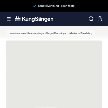
Sängtillverkning i egen fabrik
Hem
Kampanjer
Kampanjsängar
Sängar
Ramsängar
Marielund Enkelsäng