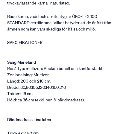
tryckavlastande kärna i naturlatex.
Både kärna, vadd och stretchtyg är ÖKO-TEX 100
STANDARD certifierade. Vilket betyder att de är fritt från
ämnen som kan vara skadliga för hälsa och miljö.
SPECIFIKATIONER
Säng Marielund
Resårtyp: multizon/Pocket/bonell och kantförstärkt
Zonindelning: Multizon
Längd: 200 och 210 cm.
Bredd: 80,90,105,120,140,160,210
Träram: 16 cm
Höjd: ca 36 cm (exkl. ben & bäddmadrass).
Bäddmadrass Lina latex
Tjocklek: ca 8 cm