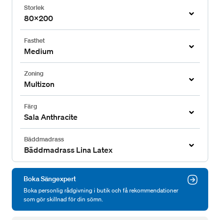
Storlek
80x200
Fasthet
Medium
Zoning
Multizon
Färg
Sala Anthracite
Bäddmadrass
Bäddmadrass Lina Latex
Boka Sängexpert
Boka personlig rådgivning i butik och få rekommendationer
som gör skillnad för din sömn.