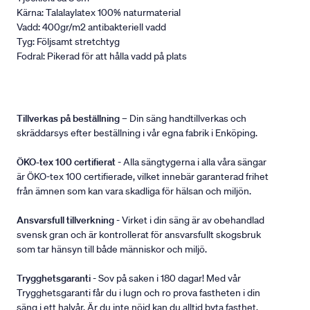
Kärna: Talalaylatex 100% naturmaterial
Vadd: 400gr/m2 antibakteriell vadd
Tyg: Följsamt stretchtyg
Fodral: Pikerad för att hålla vadd på plats
Tillverkas på beställning
– Din säng handtillverkas och
skräddarsys efter beställning i vår egna fabrik i Enköping.
ÖKO-tex 100 certifierat
- Alla sängtygerna i alla våra sängar
är ÖKO-tex 100 certifierade, vilket innebär garanterad frihet
från ämnen som kan vara skadliga för hälsan och miljön.
Ansvarsfull tillverkning
- Virket i din säng är av obehandlad
svensk gran och är kontrollerat för ansvarsfullt skogsbruk
som tar hänsyn till både människor och miljö.
Trygghetsgaranti
- Sov på saken i 180 dagar! Med vår
Trygghetsgaranti får du i lugn och ro prova fastheten i din
säng i ett halvår. Är du inte nöjd kan du alltid byta fasthet.