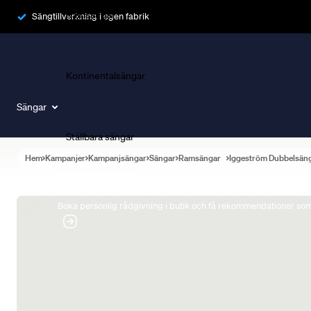
Ramsängar
Sängtillverkning i egen fabrik
Kontinentalsängar
Sängar
Ställbara sängar
Hem
Kampanjer
Kampanjsängar
Sängar
Ramsängar
Iggeström Dubbelsän
Boka Sängexpert
Boka personlig rådgivning i butik och få rekommendationer som 