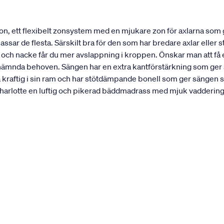
n, ett flexibelt zonsystem med en mjukare zon för axlarna som
ar de flesta. Särskilt bra för den som har bredare axlar eller st
r och nacke får du mer avslappning i kroppen. Önskar man att f
nämnda behoven. Sängen har en extra kantförstärkning som ger sän
a kraftig i sin ram och har stötdämpande bonell som ger sängen s
rlotte en luftig och pikerad bäddmadrass med mjuk vaddering. 