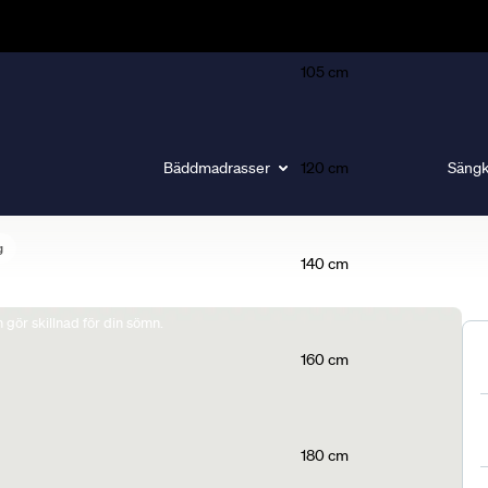
105 cm
Bäddmadrasser
120 cm
Sängk
g
140 cm
gör skillnad för din sömn.
160 cm
180 cm