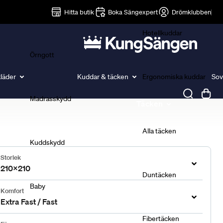
Lakan
Hitta butik
Boka Sängexpert
Drömklubben
Hotellkuddar
Örngott
läder
Kuddar & täcken
Ergonomiska kuddar
Sov
Madrasskydd
Täcken
Alla täcken
Kuddskydd
Storlek
210x210
Duntäcken
Baby
Komfort
Extra Fast / Fast
Fibertäcken