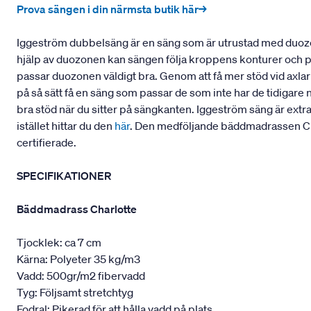
Prova sängen i din närmsta butik här→
Iggeström dubbelsäng är en säng som är utrustad med duozo
hjälp av duozonen kan sängen följa kroppens konturer och pass
passar duozonen väldigt bra. Genom att få mer stöd vid axla
på så sätt få en säng som passar de som inte har de tidigare 
bra stöd när du sitter på sängkanten. Iggeström säng är extr
istället hittar du den
här
. Den medföljande bäddmadrassen Cha
certifierade.
SPECIFIKATIONER
Bäddmadrass Charlotte
Tjocklek: ca 7 cm
Kärna: Polyeter 35 kg/m3
Vadd: 500gr/m2 fibervadd
Tyg: Följsamt stretchtyg
Fodral: Pikerad för att hålla vadd på plats