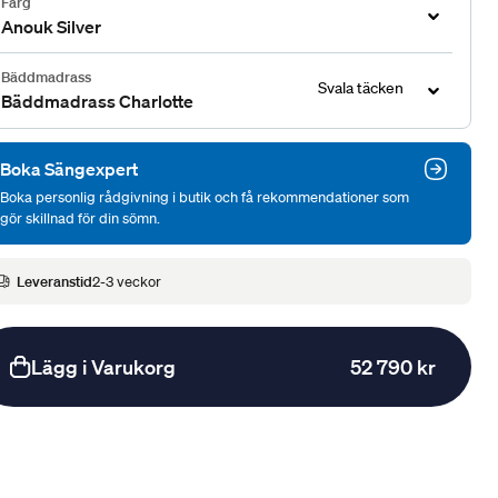
Färg
Anouk Silver
Bäddmadrass
Svala täcken
Bäddmadrass Charlotte
Boka Sängexpert
Boka personlig rådgivning i butik och få rekommendationer som
gör skillnad för din sömn.
Leveranstid
2-3 veckor
Lägg i Varukorg
52 790 kr