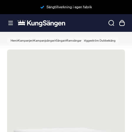
Sängtillverkning i egen fabrik
Hem
Kampanjer
Kampanjsängar
Sängar
Ramsängar
Iggeström Dubbelsäng