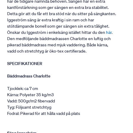
har de tidigare nämnda behoven. Sängen har en extra
kantförstärkning som ger sängen en extra bra stabilitet.
Detta gör att du får ett bra stöd när du sitter på sängkanten.
Iggeström säng är extra kraftig i sin ram och har
stötdämpande bonell som ger sängen sin extra tålighet.
Önskar du Iggeström i enkelsäng istället hittar du den
här
.
Den medföljande bäddmadrassen Charlotte en luftig och
pikerad bäddmadrass med mjuk vaddering. Både kärna,
vadd och stretchtyg är öko-tex certifierade.
SPECIFIKATIONER
Bäddmadrass Charlotte
Tjocklek: ca 7 cm
Kärna: Polyeter 35 kg/m3
Vadd: 500gr/m2 fibervadd
Tyg: Följsamt stretchtyg
Fodral: Pikerad för att hålla vadd på plats