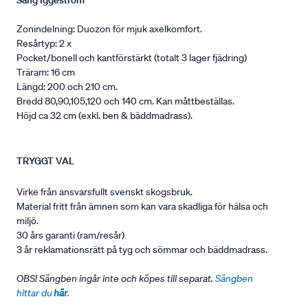
Säng Iggeström
Zonindelning: Duozon för mjuk axelkomfort.
Resårtyp: 2 x
Pocket/bonell och kantförstärkt (totalt 3 lager fjädring)
Träram: 16 cm
Längd: 200 och 210 cm.
Bredd 80,90,105,120 och 140 cm. Kan måttbeställas.
Höjd ca 32 cm (exkl. ben & bäddmadrass).
TRYGGT VAL
Virke från ansvarsfullt svenskt skogsbruk.
Material fritt från ämnen som kan vara skadliga för hälsa och
miljö.
30 års garanti (ram/resår)
3 år reklamationsrätt på tyg och sömmar och bäddmadrass.
OBS! Sängben ingår inte och köpes till separat.
Sängben
hittar du
här
.