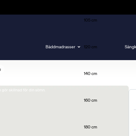
105 cm
Bäddmadrasser
120 cm
Sängk
g
140 cm
gör skillnad för din sömn.
160 cm
180 cm