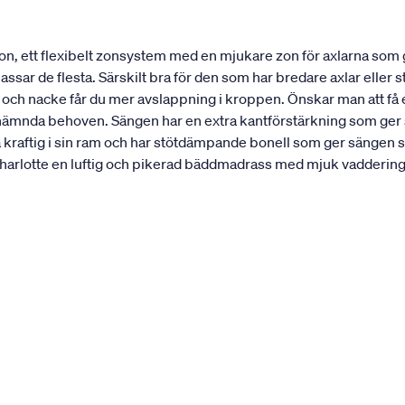
n, ett flexibelt zonsystem med en mjukare zon för axlarna som
ar de flesta. Särskilt bra för den som har bredare axlar eller st
r och nacke får du mer avslappning i kroppen. Önskar man att f
nämnda behoven. Sängen har en extra kantförstärkning som ger sän
a kraftig i sin ram och har stötdämpande bonell som ger sängen s
rlotte en luftig och pikerad bäddmadrass med mjuk vaddering. 