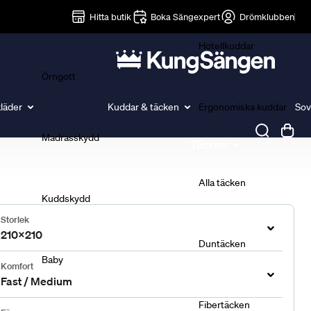
Lakan
Hitta butik
Boka Sängexpert
Drömklubben
Hotellkuddar
Örngott
läder
Kuddar & täcken
Ergonomiska kuddar
Sov
Madrasskydd
Täcken
Alla täcken
Kuddskydd
Storlek
210x210
Duntäcken
Baby
Komfort
Fast / Medium
Fibertäcken