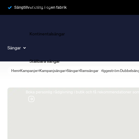
Ramsängar
Sängtillverkning i egen fabrik
Kontinentalsängar
Sängar
Ställbara sängar
Hem
Kampanjer
Kampanjsängar
Sängar
Ramsängar
Iggeström Dubbelsän
Boka Sängexpert
Boka personlig rådgivning i butik och få rekommendationer som 