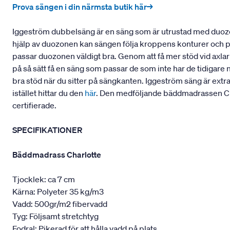
Prova sängen i din närmsta butik här→
Iggeström dubbelsäng är en säng som är utrustad med duozo
hjälp av duozonen kan sängen följa kroppens konturer och pass
passar duozonen väldigt bra. Genom att få mer stöd vid axla
på så sätt få en säng som passar de som inte har de tidigare 
bra stöd när du sitter på sängkanten. Iggeström säng är extr
istället hittar du den
här
. Den medföljande bäddmadrassen Cha
certifierade.
SPECIFIKATIONER
Bäddmadrass Charlotte
Tjocklek: ca 7 cm
Kärna: Polyeter 35 kg/m3
Vadd: 500gr/m2 fibervadd
Tyg: Följsamt stretchtyg
Fodral: Pikerad för att hålla vadd på plats