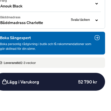
Färg
Anouk Black
Bäddmadrass
Svala täcken
Bäddmadrass Charlotte
Boka Sängexpert
Boka personlig rådgivning i butik och få rekommendationer som
gör skillnad för din sömn.
Leveranstid
2-3 veckor
Lägg i Varukorg
52 790 kr