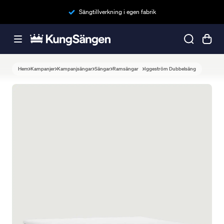
Sängtillverkning i egen fabrik
Hem
Kampanjer
Kampanjsängar
Sängar
Ramsängar
Iggeström Dubbelsäng