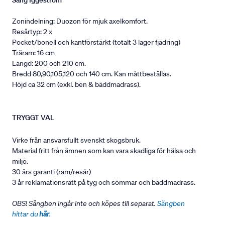
Säng Iggeström
Zonindelning: Duozon för mjuk axelkomfort.
Resårtyp: 2 x
Pocket/bonell och kantförstärkt (totalt 3 lager fjädring)
Träram: 16 cm
Längd: 200 och 210 cm.
Bredd 80,90,105,120 och 140 cm. Kan måttbeställas.
Höjd ca 32 cm (exkl. ben & bäddmadrass).
TRYGGT VAL
Virke från ansvarsfullt svenskt skogsbruk.
Material fritt från ämnen som kan vara skadliga för hälsa och
miljö.
30 års garanti (ram/resår)
3 år reklamationsrätt på tyg och sömmar och bäddmadrass.
OBS! Sängben ingår inte och köpes till separat.
Sängben
hittar du
här
.