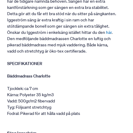
har de tidigare nämnda behoven. Sängen har en extra
kantförstärkning som ger sängen en extra bra stabilitet.
Detta gör att du får ett bra stöd när du sitter på sängkanten.
Iggeström säng är extra kraftig i sin ram och har
stötdämpande bonell som ger sängen sin extra tålighet.
Önskar du Iggeström i enkelsäng istället hittar du den
här
.
Den medföljande bäddmadrassen Charlotte en luftig och
pikerad bäddmadrass med mjuk vaddering. Både kärna,
vadd och stretchtyg är öko-tex certifierade.
SPECIFIKATIONER
Bäddmadrass Charlotte
Tjocklek: ca 7 cm
Kärna: Polyeter 35 kg/m3
Vadd: 500gr/m2 fibervadd
Tyg: Följsamt stretchtyg
Fodral: Pikerad för att hålla vadd på plats