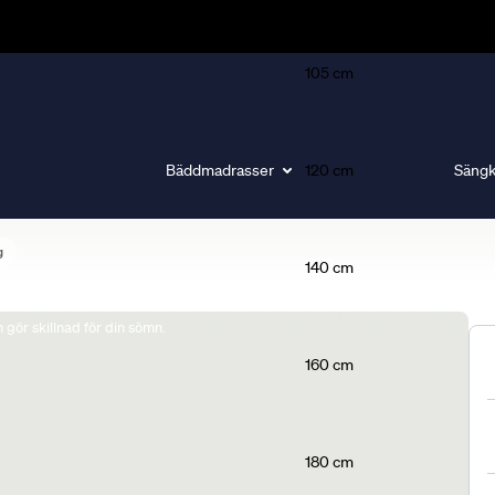
105 cm
Bäddmadrasser
120 cm
Sängk
g
140 cm
gör skillnad för din sömn.
160 cm
180 cm