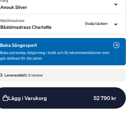
Färg
Anouk Silver
Bäddmadrass
Svala täcken
Bäddmadrass Charlotte
Boka Sängexpert
Boka personlig rådgivning i butik och få rekommendationer som
gör skillnad för din sömn.
Leveranstid
2-3 veckor
Lägg i Varukorg
52 790 kr