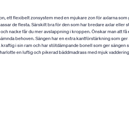
n, ett flexibelt zonsystem med en mjukare zon för axlarna som
ar de flesta. Särskilt bra för den som har bredare axlar eller st
r och nacke får du mer avslappning i kroppen. Önskar man att f
nämnda behoven. Sängen har en extra kantförstärkning som ger sän
a kraftig i sin ram och har stötdämpande bonell som ger sängen s
rlotte en luftig och pikerad bäddmadrass med mjuk vaddering. 