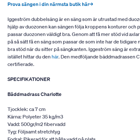
Prova sängen i din närmsta butik här→
Iggeström dubbelsäng är en säng som är utrustad med duozo
hjälp av duozonen kan sängen följa kroppens konturer och pass
passar duozonen väldigt bra. Genom att få mer stöd vid axla
på så sätt få en säng som passar de som inte har de tidigare 
bra stöd när du sitter på sängkanten. Iggeström säng är extr
istället hittar du den
här
. Den medföljande bäddmadrassen Cha
certifierade.
SPECIFIKATIONER
Bäddmadrass Charlotte
Tjocklek: ca 7 cm
Kärna: Polyeter 35 kg/m3
Vadd: 500gr/m2 fibervadd
Tyg: Följsamt stretchtyg
Fodral: Pikerad för att hålla vadd på plats