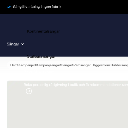
Ramsängar
Sängtillverkning i egen fabrik
Kontinentalsängar
Sängar
Ställbara sängar
Hem
Kampanjer
Kampanjsängar
Sängar
Ramsängar
Iggeström Dubbelsän
Boka Sängexpert
Boka personlig rådgivning i butik och få rekommendationer som 