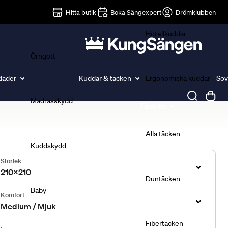
Lakan
Hitta butik
Boka Sängexpert
Drömklubben
Hotellkuddar
Örngott
läder
Kuddar & täcken
Ergonomiska kuddar
Sov
Madrasskydd
Täcken
Alla täcken
Kuddskydd
Storlek
210x210
Duntäcken
Baby
Komfort
Medium / Mjuk
Fibertäcken