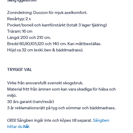
Säng Iggeström
Zonindelning: Duozon för mjuk axelkomfort.
Resårtyp: 2 x
Pocket/bonell och kantförstärkt (totalt 3 lager fjädring)
Träram: 16 cm
Längd: 200 och 210 cm.
Bredd 80,90,105,120 och 140 cm. Kan måttbeställas.
Höjd ca 32 cm (exkl. ben & bäddmadrass).
TRYGGT VAL
Virke från ansvarsfullt svenskt skogsbruk.
Material fritt från ämnen som kan vara skadliga för hälsa och
miljö.
30 års garanti (ram/resår)
3 år reklamationsrätt på tyg och sömmar och bäddmadrass.
OBS! Sängben ingår inte och köpes till separat.
Sängben
hittar du
här
.