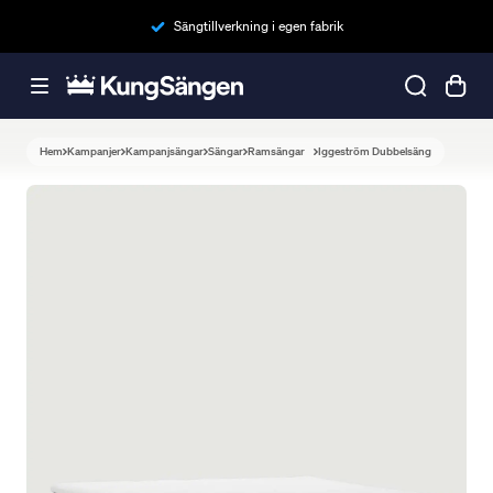
Sängtillverkning i egen fabrik
Hem
Kampanjer
Kampanjsängar
Sängar
Ramsängar
Iggeström Dubbelsäng