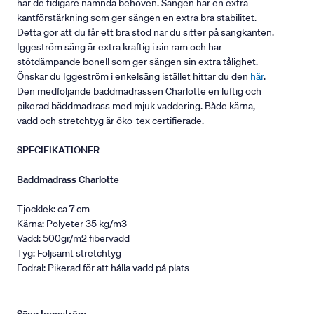
har de tidigare nämnda behoven. Sängen har en extra
kantförstärkning som ger sängen en extra bra stabilitet.
Detta gör att du får ett bra stöd när du sitter på sängkanten.
Iggeström säng är extra kraftig i sin ram och har
stötdämpande bonell som ger sängen sin extra tålighet.
Önskar du Iggeström i enkelsäng istället hittar du den
här
.
Den medföljande bäddmadrassen Charlotte en luftig och
pikerad bäddmadrass med mjuk vaddering. Både kärna,
vadd och stretchtyg är öko-tex certifierade.
SPECIFIKATIONER
Bäddmadrass Charlotte
Tjocklek: ca 7 cm
Kärna: Polyeter 35 kg/m3
Vadd: 500gr/m2 fibervadd
Tyg: Följsamt stretchtyg
Fodral: Pikerad för att hålla vadd på plats