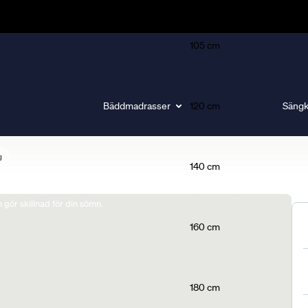
105 cm
Bäddmadrasser
120 cm
Sängk
g
140 cm
gör skillnad för din sömn.
160 cm
180 cm