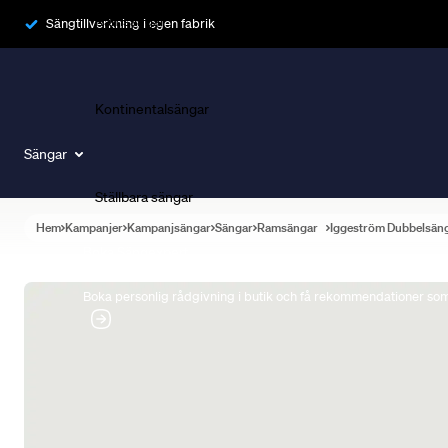
Ramsängar
Sängtillverkning i egen fabrik
Kontinentalsängar
Sängar
Ställbara sängar
Hem
Kampanjer
Kampanjsängar
Sängar
Ramsängar
Iggeström Dubbelsän
Boka Sängexpert
Boka personlig rådgivning i butik och få rekommendationer som 