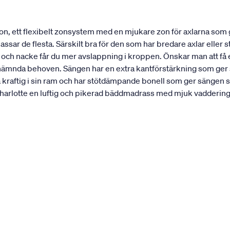
n, ett flexibelt zonsystem med en mjukare zon för axlarna som
ar de flesta. Särskilt bra för den som har bredare axlar eller st
r och nacke får du mer avslappning i kroppen. Önskar man att f
nämnda behoven. Sängen har en extra kantförstärkning som ger sän
a kraftig i sin ram och har stötdämpande bonell som ger sängen s
rlotte en luftig och pikerad bäddmadrass med mjuk vaddering. 