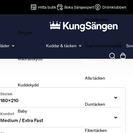
Lakan
Hitta butik
Boka Sängexpert
Drömklubben
Hotellkuddar
Örngott
läder
Kuddar & täcken
Ergonomiska kuddar
Sov
Madrasskydd
Täcken
Alla täcken
Kuddskydd
Storlek
180x210
Duntäcken
Baby
Komfort
Medium / Extra Fast
Fibertäcken