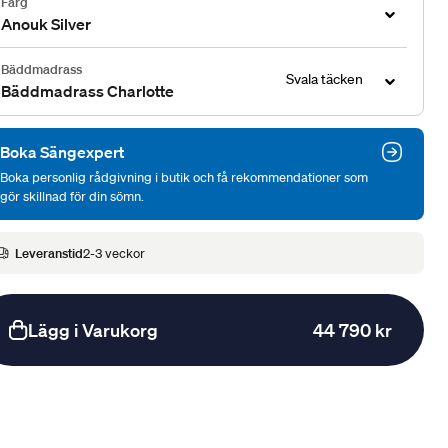
Färg
Anouk Silver
Bäddmadrass
Svala täcken
Bäddmadrass Charlotte
Boka Sängexpert
Boka personlig rådgivning i butik och få rekommendationer som
gör skillnad för din sömn.
Leveranstid
2-3 veckor
Lägg i Varukorg
44 790 kr