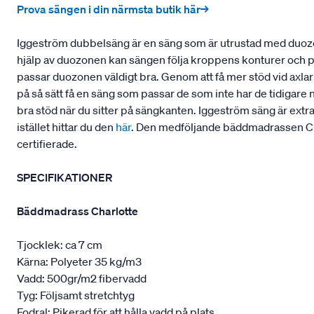
Prova sängen i din närmsta butik här→
Iggeström dubbelsäng är en säng som är utrustad med duozo
hjälp av duozonen kan sängen följa kroppens konturer och pass
passar duozonen väldigt bra. Genom att få mer stöd vid axla
på så sätt få en säng som passar de som inte har de tidigare 
bra stöd när du sitter på sängkanten. Iggeström säng är extr
istället hittar du den
här
. Den medföljande bäddmadrassen Cha
certifierade.
SPECIFIKATIONER
Bäddmadrass Charlotte
Tjocklek: ca 7 cm
Kärna: Polyeter 35 kg/m3
Vadd: 500gr/m2 fibervadd
Tyg: Följsamt stretchtyg
Fodral: Pikerad för att hålla vadd på plats