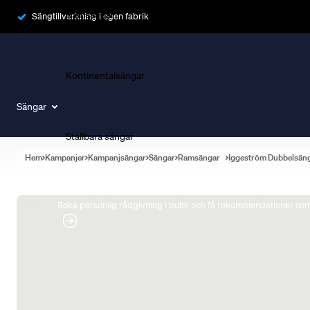
Ramsängar
Sängtillverkning i egen fabrik
Kontinentalsängar
Sängar
Ställbara sängar
Hem
Kampanjer
Kampanjsängar
Sängar
Ramsängar
Iggeström Dubbelsän
Boka Sängexpert
Boka personlig rådgivning i butik och få rekommendationer som 