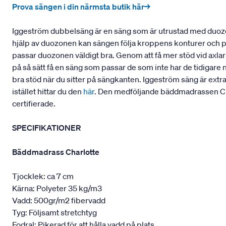
Prova sängen i din närmsta butik här→
Iggeström dubbelsäng är en säng som är utrustad med duozo
hjälp av duozonen kan sängen följa kroppens konturer och pass
passar duozonen väldigt bra. Genom att få mer stöd vid axla
på så sätt få en säng som passar de som inte har de tidigare 
bra stöd när du sitter på sängkanten. Iggeström säng är extr
istället hittar du den
här
. Den medföljande bäddmadrassen Cha
certifierade.
SPECIFIKATIONER
Bäddmadrass Charlotte
Tjocklek: ca 7 cm
Kärna: Polyeter 35 kg/m3
Vadd: 500gr/m2 fibervadd
Tyg: Följsamt stretchtyg
Fodral: Pikerad för att hålla vadd på plats