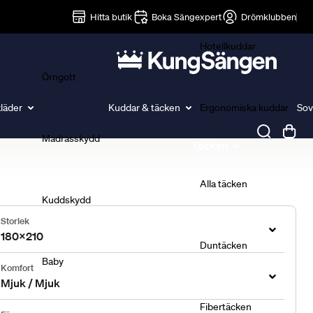
Lakan
Hitta butik
Boka Sängexpert
Drömklubben
Hotellkuddar
Örngott
läder
Kuddar & täcken
Ergonomiska kuddar
Sov
Madrasskydd
Täcken
Alla täcken
Kuddskydd
Storlek
180x210
Duntäcken
Baby
Komfort
Mjuk / Mjuk
Fibertäcken