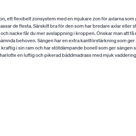
n, ett flexibelt zonsystem med en mjukare zon för axlarna som
ar de flesta. Särskilt bra för den som har bredare axlar eller st
r och nacke får du mer avslappning i kroppen. Önskar man att f
nämnda behoven. Sängen har en extra kantförstärkning som ger sän
a kraftig i sin ram och har stötdämpande bonell som ger sängen s
rlotte en luftig och pikerad bäddmadrass med mjuk vaddering. 