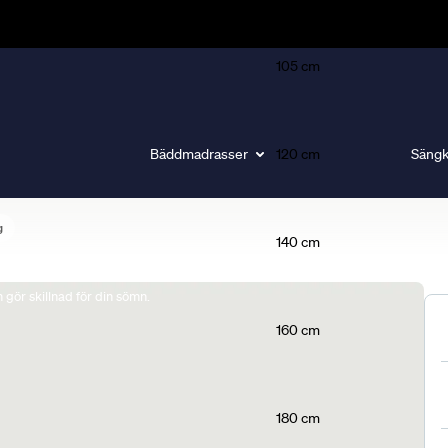
105 cm
Bäddmadrasser
120 cm
Sängk
g
140 cm
gör skillnad för din sömn.
160 cm
180 cm