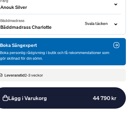
Färg
Anouk Silver
Bäddmadrass
Svala täcken
Bäddmadrass Charlotte
Boka Sängexpert
Boka personlig rådgivning i butik och få rekommendationer som
gör skillnad för din sömn.
Leveranstid
2-3 veckor
Lägg i Varukorg
44 790 kr