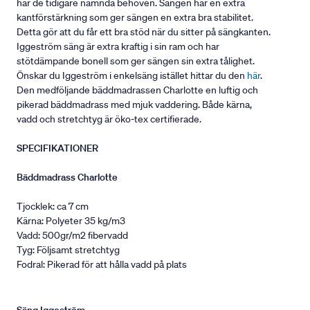
har de tidigare nämnda behoven. Sängen har en extra
kantförstärkning som ger sängen en extra bra stabilitet.
Detta gör att du får ett bra stöd när du sitter på sängkanten.
Iggeström säng är extra kraftig i sin ram och har
stötdämpande bonell som ger sängen sin extra tålighet.
Önskar du Iggeström i enkelsäng istället hittar du den
här
.
Den medföljande bäddmadrassen Charlotte en luftig och
pikerad bäddmadrass med mjuk vaddering. Både kärna,
vadd och stretchtyg är öko-tex certifierade.
SPECIFIKATIONER
Bäddmadrass Charlotte
Tjocklek: ca 7 cm
Kärna: Polyeter 35 kg/m3
Vadd: 500gr/m2 fibervadd
Tyg: Följsamt stretchtyg
Fodral: Pikerad för att hålla vadd på plats