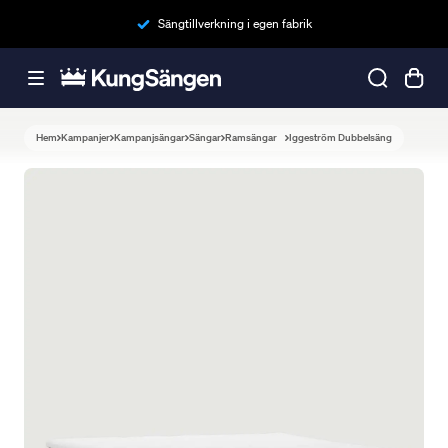
Sängtillverkning i egen fabrik
Hem
Kampanjer
Kampanjsängar
Sängar
Ramsängar
Iggeström Dubbelsäng