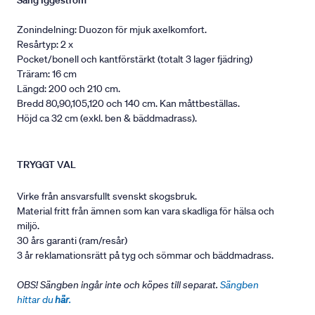
Säng Iggeström
Zonindelning: Duozon för mjuk axelkomfort.
Resårtyp: 2 x
Pocket/bonell och kantförstärkt (totalt 3 lager fjädring)
Träram: 16 cm
Längd: 200 och 210 cm.
Bredd 80,90,105,120 och 140 cm. Kan måttbeställas.
Höjd ca 32 cm (exkl. ben & bäddmadrass).
TRYGGT VAL
Virke från ansvarsfullt svenskt skogsbruk.
Material fritt från ämnen som kan vara skadliga för hälsa och
miljö.
30 års garanti (ram/resår)
3 år reklamationsrätt på tyg och sömmar och bäddmadrass.
OBS! Sängben ingår inte och köpes till separat.
Sängben
hittar du
här
.