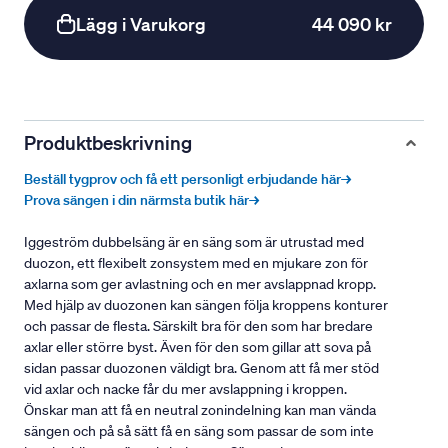
Lägg i Varukorg
44 090 kr
Produktbeskrivning
Beställ tygprov och få ett personligt erbjudande här→
Prova sängen i din närmsta butik här→
Iggeström dubbelsäng är en säng som är utrustad med
duozon, ett flexibelt zonsystem med en mjukare zon för
axlarna som ger avlastning och en mer avslappnad kropp.
Med hjälp av duozonen kan sängen följa kroppens konturer
och passar de flesta. Särskilt bra för den som har bredare
axlar eller större byst. Även för den som gillar att sova på
sidan passar duozonen väldigt bra. Genom att få mer stöd
vid axlar och nacke får du mer avslappning i kroppen.
Önskar man att få en neutral zonindelning kan man vända
sängen och på så sätt få en säng som passar de som inte