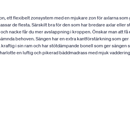
n, ett flexibelt zonsystem med en mjukare zon för axlarna som
ar de flesta. Särskilt bra för den som har bredare axlar eller st
r och nacke får du mer avslappning i kroppen. Önskar man att f
nämnda behoven. Sängen har en extra kantförstärkning som ger sän
a kraftig i sin ram och har stötdämpande bonell som ger sängen s
rlotte en luftig och pikerad bäddmadrass med mjuk vaddering. 