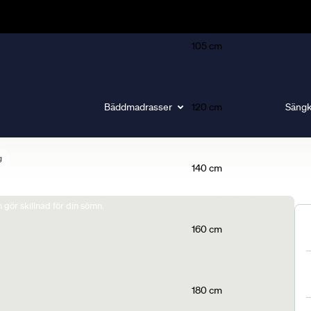
105 cm
Bäddmadrasser
120 cm
Sängk
g
140 cm
gör skillnad för din sömn.
160 cm
180 cm