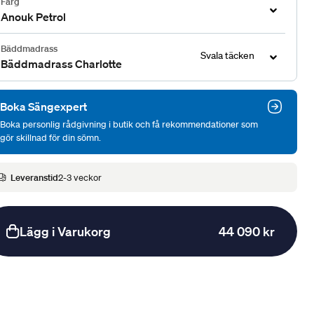
Färg
Anouk Petrol
Bäddmadrass
Svala täcken
Bäddmadrass Charlotte
Boka Sängexpert
Boka personlig rådgivning i butik och få rekommendationer som
gör skillnad för din sömn.
Leveranstid
2-3 veckor
Lägg i Varukorg
44 090 kr