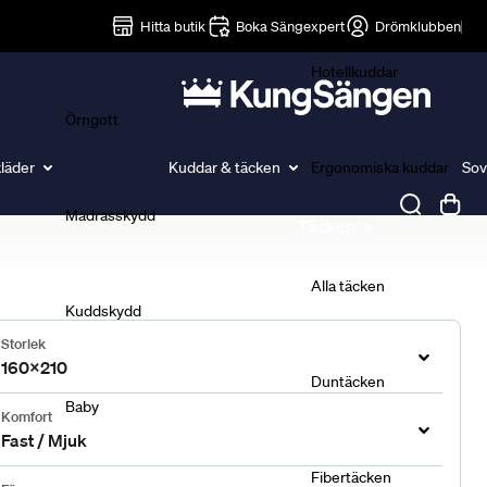
Lakan
Hitta butik
Boka Sängexpert
Drömklubben
Hotellkuddar
Örngott
läder
Kuddar & täcken
Ergonomiska kuddar
Sov
Madrasskydd
Täcken
Alla täcken
Kuddskydd
Storlek
160x210
Duntäcken
Baby
Komfort
Fast / Mjuk
Fibertäcken