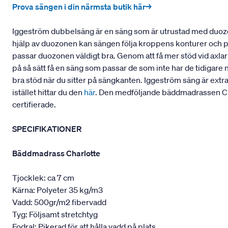
Prova sängen i din närmsta butik här→
Iggeström dubbelsäng är en säng som är utrustad med duozo
hjälp av duozonen kan sängen följa kroppens konturer och pass
passar duozonen väldigt bra. Genom att få mer stöd vid axla
på så sätt få en säng som passar de som inte har de tidigare 
bra stöd när du sitter på sängkanten. Iggeström säng är extr
istället hittar du den
här
. Den medföljande bäddmadrassen Cha
certifierade.
SPECIFIKATIONER
Bäddmadrass Charlotte
Tjocklek: ca 7 cm
Kärna: Polyeter 35 kg/m3
Vadd: 500gr/m2 fibervadd
Tyg: Följsamt stretchtyg
Fodral: Pikerad för att hålla vadd på plats