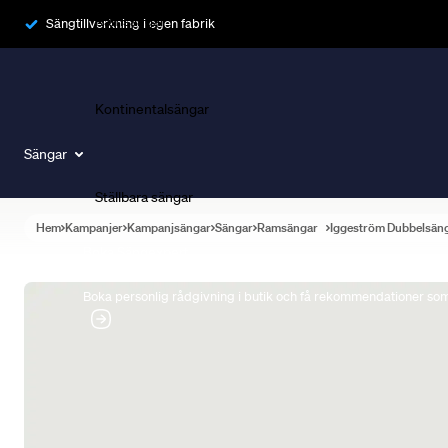
Ramsängar
Sängtillverkning i egen fabrik
Kontinentalsängar
Sängar
Ställbara sängar
Hem
Kampanjer
Kampanjsängar
Sängar
Ramsängar
Iggeström Dubbelsän
Boka Sängexpert
Boka personlig rådgivning i butik och få rekommendationer som 