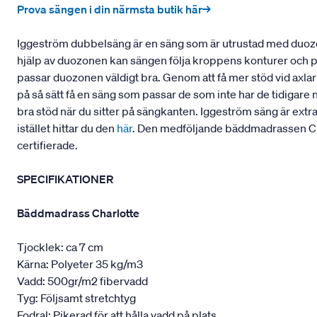
Prova sängen i din närmsta butik här→
Iggeström dubbelsäng är en säng som är utrustad med duozo
hjälp av duozonen kan sängen följa kroppens konturer och pass
passar duozonen väldigt bra. Genom att få mer stöd vid axla
på så sätt få en säng som passar de som inte har de tidigare 
bra stöd när du sitter på sängkanten. Iggeström säng är extr
istället hittar du den
här
. Den medföljande bäddmadrassen Cha
certifierade.
SPECIFIKATIONER
Bäddmadrass Charlotte
Tjocklek: ca 7 cm
Kärna: Polyeter 35 kg/m3
Vadd: 500gr/m2 fibervadd
Tyg: Följsamt stretchtyg
Fodral: Pikerad för att hålla vadd på plats