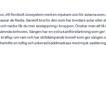
n, ett flexibelt zonsystem med en mjukare zon för axlarna som
ar de flesta. Särskilt bra för den som har bredare axlar eller st
r och nacke får du mer avslappning i kroppen. Önskar man att f
nämnda behoven. Sängen har en extra kantförstärkning som ger sän
a kraftig i sin ram och har stötdämpande bonell som ger sängen s
rlotte en luftig och pikerad bäddmadrass med mjuk vaddering. 