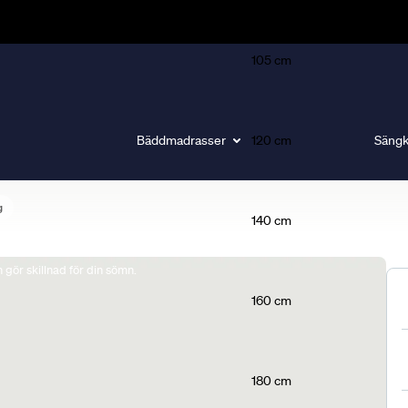
105 cm
Bäddmadrasser
120 cm
Sängk
g
140 cm
gör skillnad för din sömn.
160 cm
180 cm