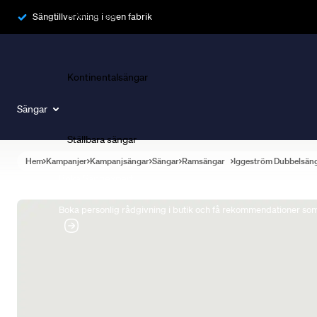
Ramsängar
Sängtillverkning i egen fabrik
Kontinentalsängar
Sängar
Ställbara sängar
Hem
Kampanjer
Kampanjsängar
Sängar
Ramsängar
Iggeström Dubbelsän
Boka Sängexpert
Boka personlig rådgivning i butik och få rekommendationer som 