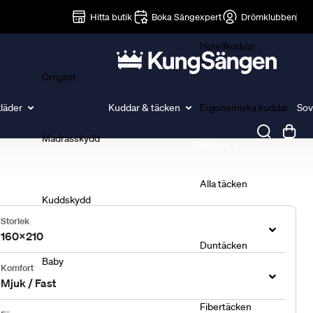
Lakan
Hitta butik
Boka Sängexpert
Drömklubben
Hotellkuddar
Örngott
läder
Kuddar & täcken
Ergonomiska kuddar
Sov
Madrasskydd
Täcken
Alla täcken
Kuddskydd
Storlek
160x210
Duntäcken
Baby
Komfort
Mjuk / Fast
Fibertäcken