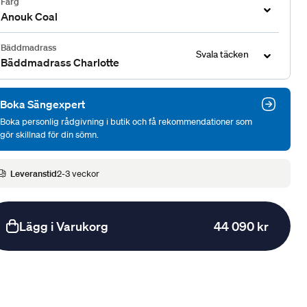
Färg
Anouk Coal
Bäddmadrass
Svala täcken
Bäddmadrass Charlotte
Boka Sängexpert
Boka personlig rådgivning i butik och få rekommendationer som
gör skillnad för din sömn.
Leveranstid
2-3 veckor
Lägg i Varukorg
44 090 kr