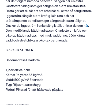
har de tidigare nämnda behoven. Sängen har en extra
kantförstärkning som ger sängen en extra bra stabilitet.
Detta gör att du får ett bra stöd när du sitter på sängkanten.
Iggeström säng är extra kraftig i sin ram och har
stötdämpande bonell som ger sängen sin extra tålighet.
Önskar du Iggeström i enkelsäng istället hittar du den
här
.
Den medföljande bäddmadrassen Charlotte en luftig och
pikerad bäddmadrass med mjuk vaddering. Både kärna,
vadd och stretchtyg är öko-tex certifierade.
SPECIFIKATIONER
Bäddmadrass Charlotte
Tjocklek: ca 7 cm
Kärna: Polyeter 35 kg/m3
Vadd: 500gr/m2 fibervadd
Tyg: Följsamt stretchtyg
Fodral: Pikerad för att hålla vadd på plats