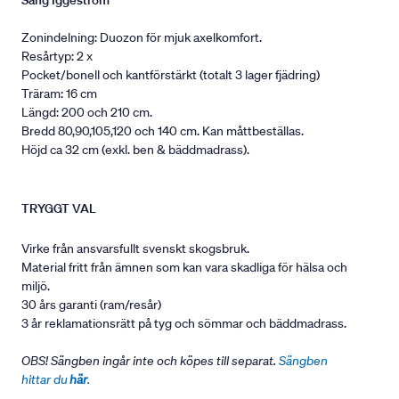
Säng Iggeström
Zonindelning: Duozon för mjuk axelkomfort.
Resårtyp: 2 x
Pocket/bonell och kantförstärkt (totalt 3 lager fjädring)
Träram: 16 cm
Längd: 200 och 210 cm.
Bredd 80,90,105,120 och 140 cm. Kan måttbeställas.
Höjd ca 32 cm (exkl. ben & bäddmadrass).
TRYGGT VAL
Virke från ansvarsfullt svenskt skogsbruk.
Material fritt från ämnen som kan vara skadliga för hälsa och
miljö.
30 års garanti (ram/resår)
3 år reklamationsrätt på tyg och sömmar och bäddmadrass.
OBS! Sängben ingår inte och köpes till separat.
Sängben
hittar du
här
.