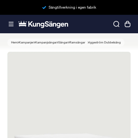
Sängtillverkning i egen fabrik
Hem
Kampanjer
Kampanjsängar
Sängar
Ramsängar
Iggeström Dubbelsäng