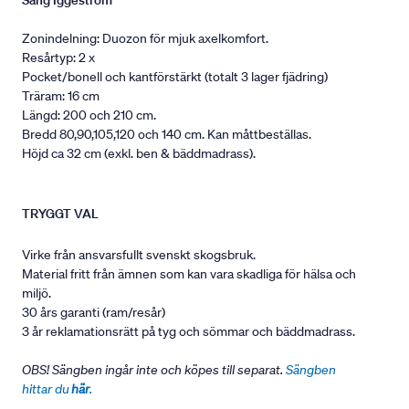
Säng Iggeström
Zonindelning: Duozon för mjuk axelkomfort.
Resårtyp: 2 x
Pocket/bonell och kantförstärkt (totalt 3 lager fjädring)
Träram: 16 cm
Längd: 200 och 210 cm.
Bredd 80,90,105,120 och 140 cm. Kan måttbeställas.
Höjd ca 32 cm (exkl. ben & bäddmadrass).
TRYGGT VAL
Virke från ansvarsfullt svenskt skogsbruk.
Material fritt från ämnen som kan vara skadliga för hälsa och
miljö.
30 års garanti (ram/resår)
3 år reklamationsrätt på tyg och sömmar och bäddmadrass.
OBS! Sängben ingår inte och köpes till separat.
Sängben
hittar du
här
.