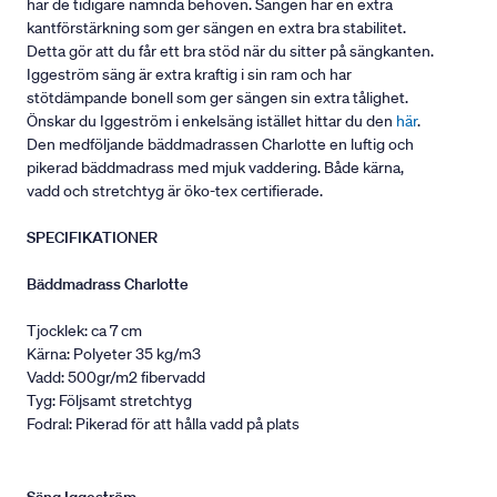
har de tidigare nämnda behoven. Sängen har en extra
kantförstärkning som ger sängen en extra bra stabilitet.
Detta gör att du får ett bra stöd när du sitter på sängkanten.
Iggeström säng är extra kraftig i sin ram och har
stötdämpande bonell som ger sängen sin extra tålighet.
Önskar du Iggeström i enkelsäng istället hittar du den
här
.
Den medföljande bäddmadrassen Charlotte en luftig och
pikerad bäddmadrass med mjuk vaddering. Både kärna,
vadd och stretchtyg är öko-tex certifierade.
SPECIFIKATIONER
Bäddmadrass Charlotte
Tjocklek: ca 7 cm
Kärna: Polyeter 35 kg/m3
Vadd: 500gr/m2 fibervadd
Tyg: Följsamt stretchtyg
Fodral: Pikerad för att hålla vadd på plats