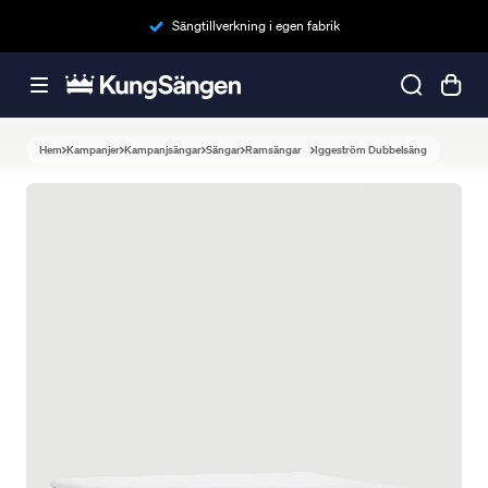
Sängtillverkning i egen fabrik
Hem
Kampanjer
Kampanjsängar
Sängar
Ramsängar
Iggeström Dubbelsäng