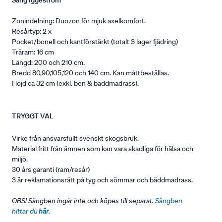
Säng Iggeström
Zonindelning: Duozon för mjuk axelkomfort.
Resårtyp: 2 x
Pocket/bonell och kantförstärkt (totalt 3 lager fjädring)
Träram: 16 cm
Längd: 200 och 210 cm.
Bredd 80,90,105,120 och 140 cm. Kan måttbeställas.
Höjd ca 32 cm (exkl. ben & bäddmadrass).
TRYGGT VAL
Virke från ansvarsfullt svenskt skogsbruk.
Material fritt från ämnen som kan vara skadliga för hälsa och
miljö.
30 års garanti (ram/resår)
3 år reklamationsrätt på tyg och sömmar och bäddmadrass.
OBS! Sängben ingår inte och köpes till separat.
Sängben
hittar du
här
.