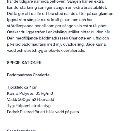
har de tidigare nämnda behoven. Sängen har en extra
kantförstärkning som ger sängen en extra bra stabilitet.
Detta gör att du får ett bra stöd när du sitter på sängkanten.
Iggeström säng är extra kraftig i sin ram och har
stötdämpande bonell som ger sängen sin extra tålighet.
Önskar du Iggeström i enkelsäng istället hittar du den
här
.
Den medföljande bäddmadrassen Charlotte en luftig och
pikerad bäddmadrass med mjuk vaddering. Både kärna,
vadd och stretchtyg är öko-tex certifierade.
SPECIFIKATIONER
Bäddmadrass Charlotte
Tjocklek: ca 7 cm
Kärna: Polyeter 35 kg/m3
Vadd: 500gr/m2 fibervadd
Tyg: Följsamt stretchtyg
Fodral: Pikerad för att hålla vadd på plats