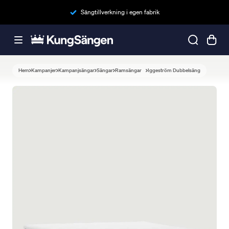
Sängtillverkning i egen fabrik
Hem
Kampanjer
Kampanjsängar
Sängar
Ramsängar
Iggeström Dubbelsäng