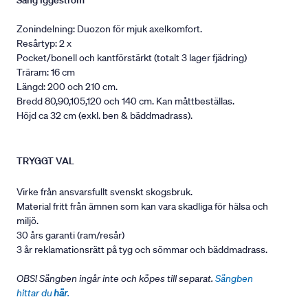
Säng Iggeström
Zonindelning: Duozon för mjuk axelkomfort.
Resårtyp: 2 x
Pocket/bonell och kantförstärkt (totalt 3 lager fjädring)
Träram: 16 cm
Längd: 200 och 210 cm.
Bredd 80,90,105,120 och 140 cm. Kan måttbeställas.
Höjd ca 32 cm (exkl. ben & bäddmadrass).
TRYGGT VAL
Virke från ansvarsfullt svenskt skogsbruk.
Material fritt från ämnen som kan vara skadliga för hälsa och
miljö.
30 års garanti (ram/resår)
3 år reklamationsrätt på tyg och sömmar och bäddmadrass.
OBS! Sängben ingår inte och köpes till separat.
Sängben
hittar du
här
.