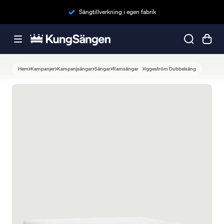
Sängtillverkning i egen fabrik
Hem
Kampanjer
Kampanjsängar
Sängar
Ramsängar
Iggeström Dubbelsäng