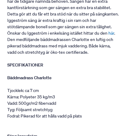
har de tidigare nämnda behoven. Sängen har en extra
kantförstärkning som ger sängen en extra bra stabilitet.
Detta gör att du får ett bra stöd när du sitter på sängkanten.
Iggeström säng är extra kraftig i sin ram och har
stötdämpande bonell som ger sängen sin extra tålighet.
Önskar du Iggeström i enkelsäng istället hittar du den
här
.
Den medföljande bäddmadrassen Charlotte en luftig och
pikerad bäddmadrass med mjuk vaddering. Både kärna,
vadd och stretchtyg är öko-tex certifierade.
SPECIFIKATIONER
Bäddmadrass Charlotte
Tjocklek: ca 7 cm
Kärna: Polyeter 35 kg/m3
Vadd: 500gr/m2 fibervadd
Tyg: Följsamt stretchtyg
Fodral: Pikerad för att hålla vadd på plats