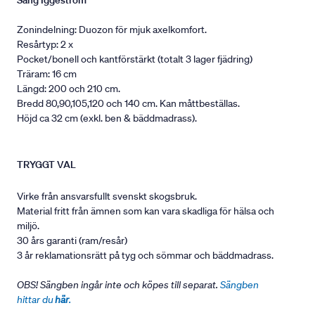
Säng Iggeström
Zonindelning: Duozon för mjuk axelkomfort.
Resårtyp: 2 x
Pocket/bonell och kantförstärkt (totalt 3 lager fjädring)
Träram: 16 cm
Längd: 200 och 210 cm.
Bredd 80,90,105,120 och 140 cm. Kan måttbeställas.
Höjd ca 32 cm (exkl. ben & bäddmadrass).
TRYGGT VAL
Virke från ansvarsfullt svenskt skogsbruk.
Material fritt från ämnen som kan vara skadliga för hälsa och
miljö.
30 års garanti (ram/resår)
3 år reklamationsrätt på tyg och sömmar och bäddmadrass.
OBS! Sängben ingår inte och köpes till separat.
Sängben
hittar du
här
.