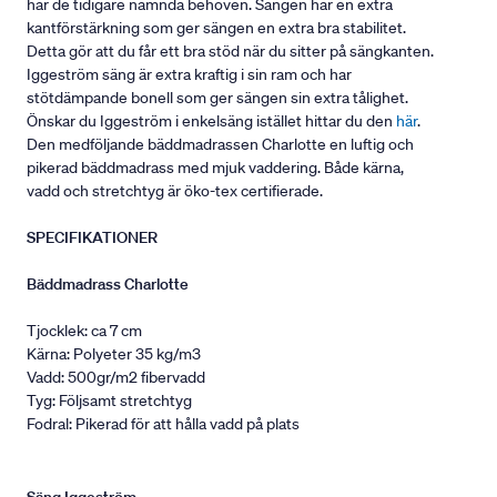
har de tidigare nämnda behoven. Sängen har en extra
kantförstärkning som ger sängen en extra bra stabilitet.
Detta gör att du får ett bra stöd när du sitter på sängkanten.
Iggeström säng är extra kraftig i sin ram och har
stötdämpande bonell som ger sängen sin extra tålighet.
Önskar du Iggeström i enkelsäng istället hittar du den
här
.
Den medföljande bäddmadrassen Charlotte en luftig och
pikerad bäddmadrass med mjuk vaddering. Både kärna,
vadd och stretchtyg är öko-tex certifierade.
SPECIFIKATIONER
Bäddmadrass Charlotte
Tjocklek: ca 7 cm
Kärna: Polyeter 35 kg/m3
Vadd: 500gr/m2 fibervadd
Tyg: Följsamt stretchtyg
Fodral: Pikerad för att hålla vadd på plats