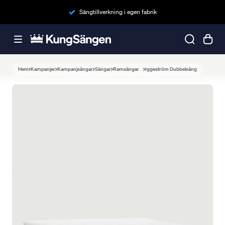
Sängtillverkning i egen fabrik
Hem
Kampanjer
Kampanjsängar
Sängar
Ramsängar
Iggeström Dubbelsäng