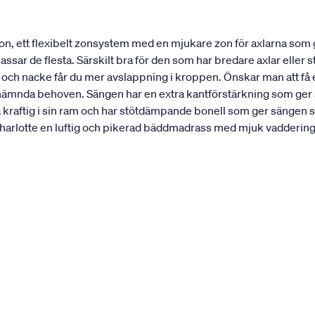
n, ett flexibelt zonsystem med en mjukare zon för axlarna som
ar de flesta. Särskilt bra för den som har bredare axlar eller st
r och nacke får du mer avslappning i kroppen. Önskar man att f
nämnda behoven. Sängen har en extra kantförstärkning som ger sän
a kraftig i sin ram och har stötdämpande bonell som ger sängen s
rlotte en luftig och pikerad bäddmadrass med mjuk vaddering. 