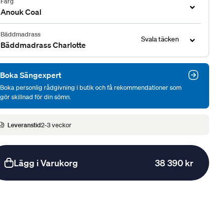
Färg
Anouk Coal
Bäddmadrass
Svala täcken
Bäddmadrass Charlotte
Boka Sängexpert
Boka personlig rådgivning i butik och få rekommendationer som
gör skillnad för din sömn.
Leveranstid
2-3 veckor
Lägg i Varukorg
38 390 kr