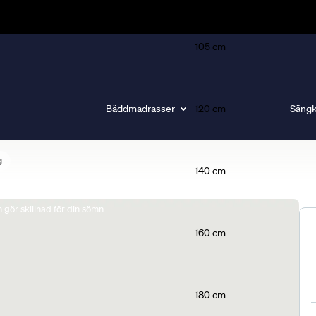
105 cm
Bäddmadrasser
120 cm
Sängk
g
140 cm
gör skillnad för din sömn.
160 cm
180 cm