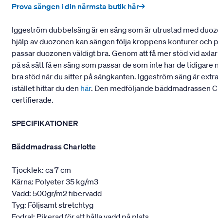
Prova sängen i din närmsta butik här→
Iggeström dubbelsäng är en säng som är utrustad med duozo
hjälp av duozonen kan sängen följa kroppens konturer och pass
passar duozonen väldigt bra. Genom att få mer stöd vid axla
på så sätt få en säng som passar de som inte har de tidigare 
bra stöd när du sitter på sängkanten. Iggeström säng är extr
istället hittar du den
här
. Den medföljande bäddmadrassen Cha
certifierade.
SPECIFIKATIONER
Bäddmadrass Charlotte
Tjocklek: ca 7 cm
Kärna: Polyeter 35 kg/m3
Vadd: 500gr/m2 fibervadd
Tyg: Följsamt stretchtyg
Fodral: Pikerad för att hålla vadd på plats