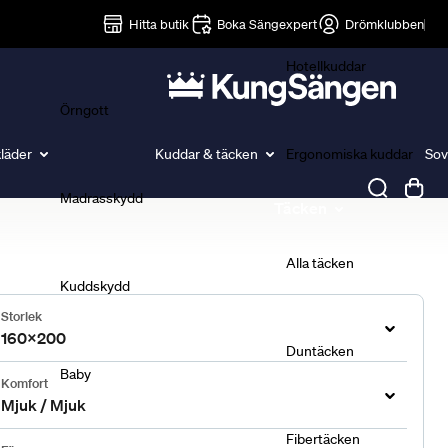
Lakan
Hitta butik
Boka Sängexpert
Drömklubben
Hotellkuddar
Örngott
läder
Kuddar & täcken
Ergonomiska kuddar
Sov
Madrasskydd
Täcken
Alla täcken
Kuddskydd
Storlek
160x200
Duntäcken
Baby
Komfort
Mjuk / Mjuk
Fibertäcken