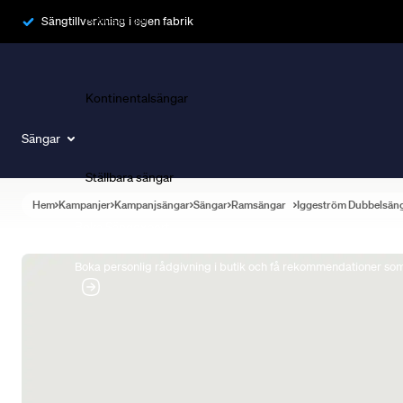
Ramsängar
Sängtillverkning i egen fabrik
Kontinentalsängar
Sängar
Ställbara sängar
Hem
Kampanjer
Kampanjsängar
Sängar
Ramsängar
Iggeström Dubbelsän
Boka Sängexpert
Boka personlig rådgivning i butik och få rekommendationer som 