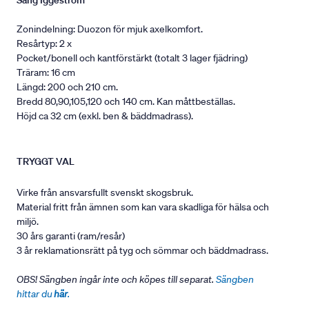
Säng Iggeström
Zonindelning: Duozon för mjuk axelkomfort.
Resårtyp: 2 x
Pocket/bonell och kantförstärkt (totalt 3 lager fjädring)
Träram: 16 cm
Längd: 200 och 210 cm.
Bredd 80,90,105,120 och 140 cm. Kan måttbeställas.
Höjd ca 32 cm (exkl. ben & bäddmadrass).
TRYGGT VAL
Virke från ansvarsfullt svenskt skogsbruk.
Material fritt från ämnen som kan vara skadliga för hälsa och
miljö.
30 års garanti (ram/resår)
3 år reklamationsrätt på tyg och sömmar och bäddmadrass.
OBS! Sängben ingår inte och köpes till separat.
Sängben
hittar du
här
.