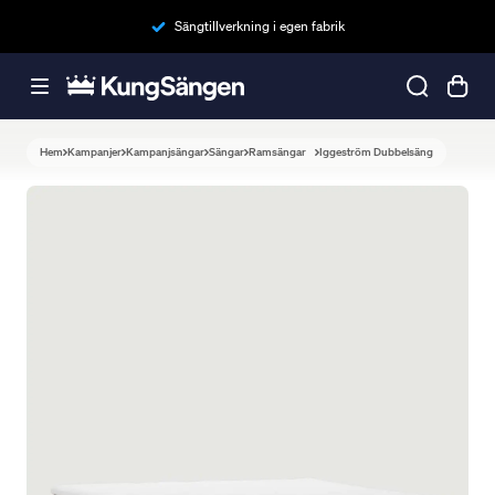
Sängtillverkning i egen fabrik
Hem
Kampanjer
Kampanjsängar
Sängar
Ramsängar
Iggeström Dubbelsäng