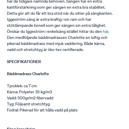
har de tidigare nämnda behoven. Sängen har en extra
kantförstärkning som ger sängen en extra bra stabilitet.
Detta gör att du får ett bra stöd när du sitter på sängkanten.
Iggeström säng är extra kraftig i sin ram och har
stötdämpande bonell som ger sängen sin extra tålighet.
Önskar du Iggeström i enkelsäng istället hittar du den
här
.
Den medföljande bäddmadrassen Charlotte en luftig och
pikerad bäddmadrass med mjuk vaddering. Både kärna,
vadd och stretchtyg är öko-tex certifierade.
SPECIFIKATIONER
Bäddmadrass Charlotte
Tjocklek: ca 7 cm
Kärna: Polyeter 35 kg/m3
Vadd: 500gr/m2 fibervadd
Tyg: Följsamt stretchtyg
Fodral: Pikerad för att hålla vadd på plats