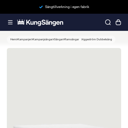
Sängtillverkning i egen fabrik
Hem
Kampanjer
Kampanjsängar
Sängar
Ramsängar
Iggeström Dubbelsäng