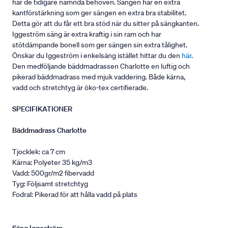
har de tidigare nämnda behoven. Sängen har en extra
kantförstärkning som ger sängen en extra bra stabilitet.
Detta gör att du får ett bra stöd när du sitter på sängkanten.
Iggeström säng är extra kraftig i sin ram och har
stötdämpande bonell som ger sängen sin extra tålighet.
Önskar du Iggeström i enkelsäng istället hittar du den
här
.
Den medföljande bäddmadrassen Charlotte en luftig och
pikerad bäddmadrass med mjuk vaddering. Både kärna,
vadd och stretchtyg är öko-tex certifierade.
SPECIFIKATIONER
Bäddmadrass Charlotte
Tjocklek: ca 7 cm
Kärna: Polyeter 35 kg/m3
Vadd: 500gr/m2 fibervadd
Tyg: Följsamt stretchtyg
Fodral: Pikerad för att hålla vadd på plats