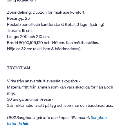
Säng Iggeström
Zonindelning: Duozon för mjuk axelkomfort.
Resårtyp: 2 x
Pocket/bonell och kantförstärkt (totalt 3 lager fjädring)
Träram: 16 cm
Längd: 200 och 210 cm.
Bredd 80,90,105,120 och 140 cm. Kan måttbeställas.
Höjd ca 32 cm (exkl. ben & bäddmadrass).
TRYGGT VAL
Virke från ansvarsfullt svenskt skogsbruk.
Material fritt från ämnen som kan vara skadliga för hälsa och
miljö.
30 års garanti (ram/resår)
3 år reklamationsrätt på tyg och sömmar och bäddmadrass.
OBS! Sängben ingår inte och köpes till separat.
Sängben
hittar du
här
.