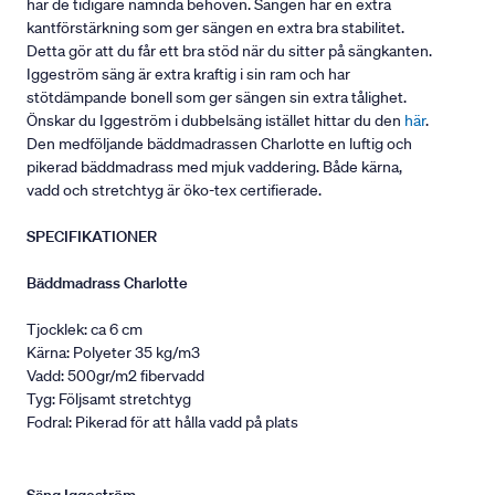
har de tidigare nämnda behoven. Sängen har en extra
kantförstärkning som ger sängen en extra bra stabilitet.
Detta gör att du får ett bra stöd när du sitter på sängkanten.
Iggeström säng är extra kraftig i sin ram och har
stötdämpande bonell som ger sängen sin extra tålighet.
Önskar du Iggeström i dubbelsäng istället hittar du den
här
.
Den medföljande bäddmadrassen Charlotte en luftig och
pikerad bäddmadrass med mjuk vaddering. Både kärna,
vadd och stretchtyg är öko-tex certifierade.
SPECIFIKATIONER
Bäddmadrass Charlotte
Tjocklek: ca 6 cm
Kärna: Polyeter 35 kg/m3
Vadd: 500gr/m2 fibervadd
Tyg: Följsamt stretchtyg
Fodral: Pikerad för att hålla vadd på plats