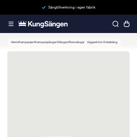
Sängtillverkning i egen fabrik
Hem
Kampanjer
Kampanjsängar
Sängar
Ramsängar
Iggeström Enkelsäng