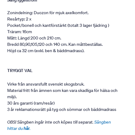
Säng Iggeström
Zonindelning: Duozon för mjuk axelkomfort.
Resårtyp: 2 x
Pocket/bonell och kantförstärkt (totalt 3 lager fjädring )
Träram: 16cm
Mått: Längd 200 och 210 cm.
Bredd 80,90,105,120 och 140 cm. Kan måttbeställas.
Höjd ca 32 cm (exkl. ben & bäddmadrass).
TRYGGT VAL
Virke från ansvarsfullt svenskt skogsbruk.
Material fritt från ämnen som kan vara skadliga för hälsa och
miljö.
30 års garanti (ram/resår)
3 år reklamationsrätt på tyg och sömmar och bäddmadrass
OBS! Sängben ingår inte och köpes till separat.
Sängben
hittar du
här
.