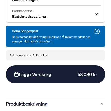
Bäddmadrass
Bäddmadrass Lina
Boka Sängexpert
Boka personlig rådgivning i butik och få rekommendationer
som gör skillnad för din sömn.
Leveranstid
2-3 veckor
Lägg i Varukorg
58 090 kr
Produktbeskrivning