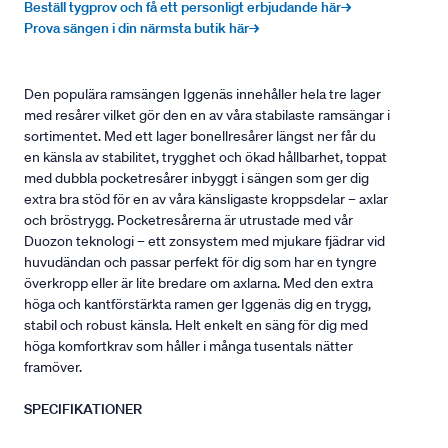
Beställ tygprov och få ett personligt erbjudande här→
Prova sängen i din närmsta butik här→
Den populära ramsängen Iggenäs innehåller hela tre lager
med resårer vilket gör den en av våra stabilaste ramsängar i
sortimentet. Med ett lager bonellresårer längst ner får du
en känsla av stabilitet, trygghet och ökad hållbarhet, toppat
med dubbla pocketresårer inbyggt i sängen som ger dig
extra bra stöd för en av våra känsligaste kroppsdelar – axlar
och bröstrygg. Pocketresårerna är utrustade med vår
Duozon teknologi – ett zonsystem med mjukare fjädrar vid
huvudändan och passar perfekt för dig som har en tyngre
överkropp eller är lite bredare om axlarna. Med den extra
höga och kantförstärkta ramen ger Iggenäs dig en trygg,
stabil och robust känsla. Helt enkelt en säng för dig med
höga komfortkrav som håller i många tusentals nätter
framöver.
SPECIFIKATIONER