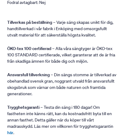
Fodral avtagbart: Nej
Tillverkas på beställning
– Varje säng skapas unikt för dig,
handtillverkad i vår fabrik i Enköping med omsorgsfullt
utvalt material för att säkerställa högsta kvalitet.
ÖKO-tex 100 certifierad
– Alla våra sängtyger är ÖKO-tex
100 STANDARD certifierade, vilket garanterar att de är fria
från skadliga ämnen för både dig och miljön.
Ansvarsfull tillverkning
– Din sängs stomme är tillverkad av
obehandlad svensk gran, noggrant utvald från ansvarsfullt
skogsbruk som värnar om både naturen och framtida
generationer.
Trygghetsgaranti
– Testa din säng i 180 dagar! Om
fastheten inte känns rätt, kan du kostnadsfritt byta till en
annan fasthet. Detta gäller när du köper till vårt
madrasskydd. Läs mer om villkoren för trygghetsgarantin
här
.