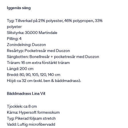
Iggenäs säng
Tyg: Tillverkad på 21% polyester, 46% polypropen, 33%
polyeter
Slitstyrka: 30.000 Martindale
Pilling: 4
Zonindelning: Duozon
Resårtyp: Pocketresår med Duozon
Sängbotten: Bonellresår + pocketresår med Duozon
Träram: 16 cm extra förstärkt träram
Längd: 200 cm
Bredd: 80, 90, 105, 120, 140 cm
Höjd: ca 32 cm (exkl. ben & bäddmadrass).
Bäddmadrass Lina Vit
Tjocklek: ca 8 cm
Kärna: Hypersoft formexskum
Tyg: Pikerad följsam stretch
Vadd: Luftig microfibervadd