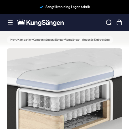
Sängtillverkning i egen fabrik
Hem
Kampanjer
Kampanjsängar
Sängar
Ramsängar
Iggenäs Dubbelsäng