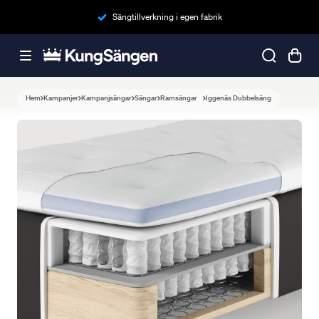
Sängtillverkning i egen fabrik
Hem
Kampanjer
Kampanjsängar
Sängar
Ramsängar
Iggenäs Dubbelsäng