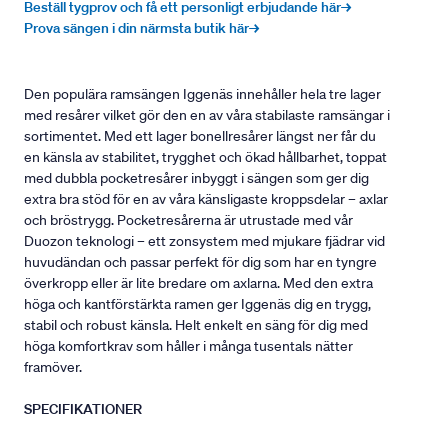
Beställ tygprov och få ett personligt erbjudande här→
Prova sängen i din närmsta butik här→
Den populära ramsängen Iggenäs innehåller hela tre lager
med resårer vilket gör den en av våra stabilaste ramsängar i
sortimentet. Med ett lager bonellresårer längst ner får du
en känsla av stabilitet, trygghet och ökad hållbarhet, toppat
med dubbla pocketresårer inbyggt i sängen som ger dig
extra bra stöd för en av våra känsligaste kroppsdelar – axlar
och bröstrygg. Pocketresårerna är utrustade med vår
Duozon teknologi – ett zonsystem med mjukare fjädrar vid
huvudändan och passar perfekt för dig som har en tyngre
överkropp eller är lite bredare om axlarna. Med den extra
höga och kantförstärkta ramen ger Iggenäs dig en trygg,
stabil och robust känsla. Helt enkelt en säng för dig med
höga komfortkrav som håller i många tusentals nätter
framöver.
SPECIFIKATIONER