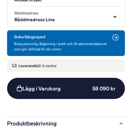
Bäddmadrass
Bäddmadrass Lina
Boka Sängexpert
Boka personlig rådgivning i butik och få rekommendationer
som gör skillnad för din sömn.
Leveranstid
2-3 veckor
Lägg i Varukorg
58 090 kr
Produktbeskrivning