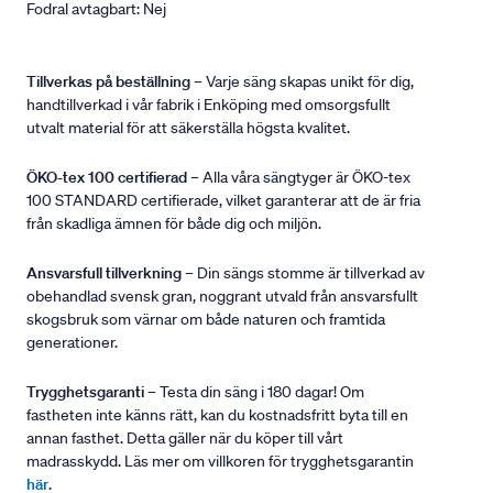
Fodral avtagbart: Nej
Tillverkas på beställning
– Varje säng skapas unikt för dig,
handtillverkad i vår fabrik i Enköping med omsorgsfullt
utvalt material för att säkerställa högsta kvalitet.
ÖKO-tex 100 certifierad
– Alla våra sängtyger är ÖKO-tex
100 STANDARD certifierade, vilket garanterar att de är fria
från skadliga ämnen för både dig och miljön.
Ansvarsfull tillverkning
– Din sängs stomme är tillverkad av
obehandlad svensk gran, noggrant utvald från ansvarsfullt
skogsbruk som värnar om både naturen och framtida
generationer.
Trygghetsgaranti
– Testa din säng i 180 dagar! Om
fastheten inte känns rätt, kan du kostnadsfritt byta till en
annan fasthet. Detta gäller när du köper till vårt
madrasskydd. Läs mer om villkoren för trygghetsgarantin
här
.