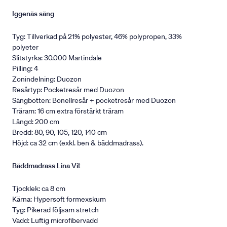
Iggenäs säng
Tyg: Tillverkad på 21% polyester, 46% polypropen, 33%
polyeter
Slitstyrka: 30.000 Martindale
Pilling: 4
Zonindelning: Duozon
Resårtyp: Pocketresår med Duozon
Sängbotten: Bonellresår + pocketresår med Duozon
Träram: 16 cm extra förstärkt träram
Längd: 200 cm
Bredd: 80, 90, 105, 120, 140 cm
Höjd: ca 32 cm (exkl. ben & bäddmadrass).
Bäddmadrass Lina Vit
Tjocklek: ca 8 cm
Kärna: Hypersoft formexskum
Tyg: Pikerad följsam stretch
Vadd: Luftig microfibervadd