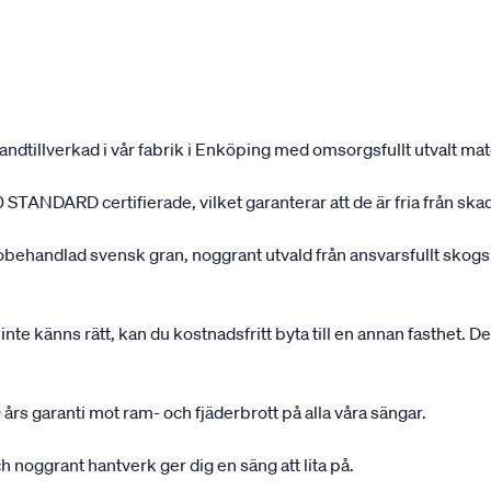
andtillverkad i vår fabrik i Enköping med omsorgsfullt utvalt mater
 STANDARD certifierade, vilket garanterar att de är fria från ska
 obehandlad svensk gran, noggrant utvald från ansvarsfullt sko
inte känns rätt, kan du kostnadsfritt byta till en annan fasthet. D
 års garanti mot ram- och fjäderbrott på alla våra sängar.
 noggrant hantverk ger dig en säng att lita på.