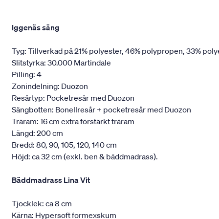
Iggenäs säng
Tyg: Tillverkad på 21% polyester, 46% polypropen, 33% poly
Slitstyrka: 30.000 Martindale
Pilling: 4
Zonindelning: Duozon
Resårtyp: Pocketresår med Duozon
Sängbotten: Bonellresår + pocketresår med Duozon
Träram: 16 cm extra förstärkt träram
Längd: 200 cm
Bredd: 80, 90, 105, 120, 140 cm
Höjd: ca 32 cm (exkl. ben & bäddmadrass).
Bäddmadrass Lina Vit
Tjocklek: ca 8 cm
Kärna: Hypersoft formexskum