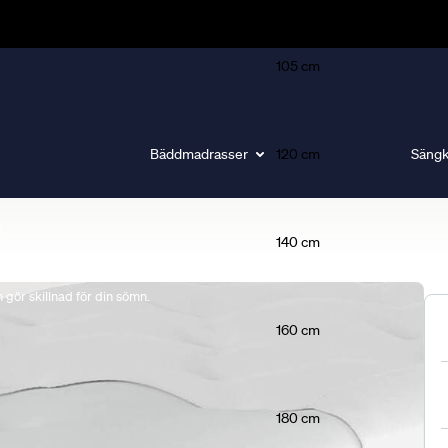
105 cm
Bäddmadrasser
120 cm
Sängk
140 cm
gör skillnad för din sömn.
160 cm
180 cm