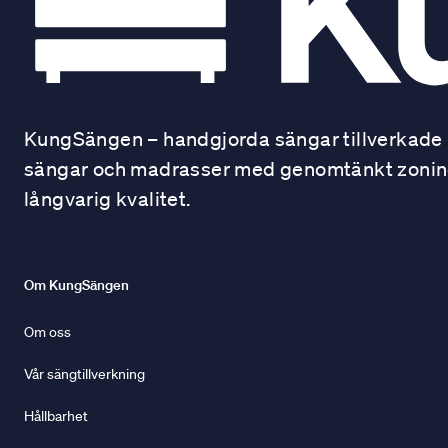
KungSängen – handgjorda sängar tillverkade i
sängar och madrasser med genomtänkt zonindel
långvarig kvalitet.
Om KungSängen
Om oss
Vår sängtillverkning
Hållbarhet