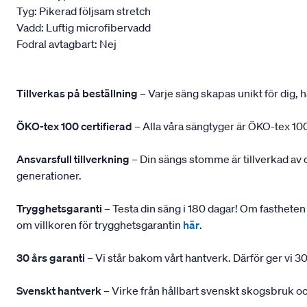
Tyg: Pikerad följsam stretch
Vadd: Luftig microfibervadd
Fodral avtagbart: Nej
Tillverkas på beställning
– Varje säng skapas unikt för dig, h
ÖKO-tex 100 certifierad
– Alla våra sängtyger är ÖKO-tex 100
Ansvarsfull tillverkning
– Din sängs stomme är tillverkad av
generationer.
Trygghetsgaranti
– Testa din säng i 180 dagar! Om fastheten 
om villkoren för trygghetsgarantin
här
.
30 års garanti
– Vi står bakom vårt hantverk. Därför ger vi 30
Svenskt hantverk
– Virke från hållbart svenskt skogsbruk och