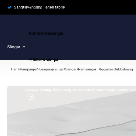
Ramsängar
Sängtillverkning i egen fabrik
Kontinentalsängar
Sängar
Ställbara sängar
Hem
Kampanjer
Kampanjsängar
Sängar
Ramsängar
Iggenäs Dubbelsäng
Boka Sängexpert
Boka personlig rådgivning i butik och få rekommendationer som 