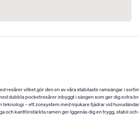
 resårer vilket gör den en av våra stabilaste ramsängar i sortim
t med dubbla pocketresårer inbyggt i sängen som ger dig extra bra
 teknologi – ett zonsystem med mjukare fjädrar vid huvudändan 
ga och kantförstärkta ramen ger Iggenäs dig en trygg, stabil och