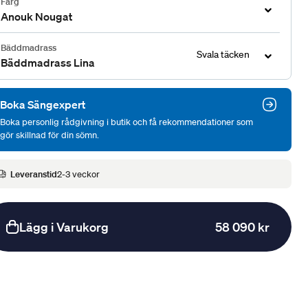
Färg
Anouk Nougat
Bäddmadrass
Svala täcken
Bäddmadrass Lina
Boka Sängexpert
Boka personlig rådgivning i butik och få rekommendationer som
gör skillnad för din sömn.
Leveranstid
2-3 veckor
Lägg i Varukorg
58 090 kr