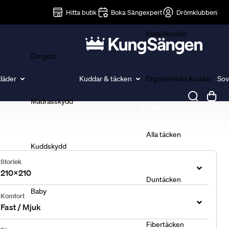
Lakan
Hitta butik
Boka Sängexpert
Drömklubben
Hotellkuddar
Örngott
läder
Kuddar & täcken
Ergonomiska kuddar
Sov
Madrasskydd
Täcken
Alla täcken
Kuddskydd
Storlek
210x210
Duntäcken
Baby
Komfort
Fast / Mjuk
Fibertäcken