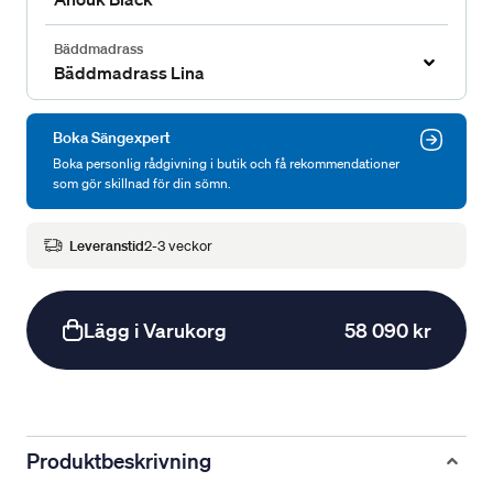
Bäddmadrass
Bäddmadrass Lina
Boka Sängexpert
Boka personlig rådgivning i butik och få rekommendationer
som gör skillnad för din sömn.
Leveranstid
2-3 veckor
Lägg i Varukorg
58 090 kr
Produktbeskrivning