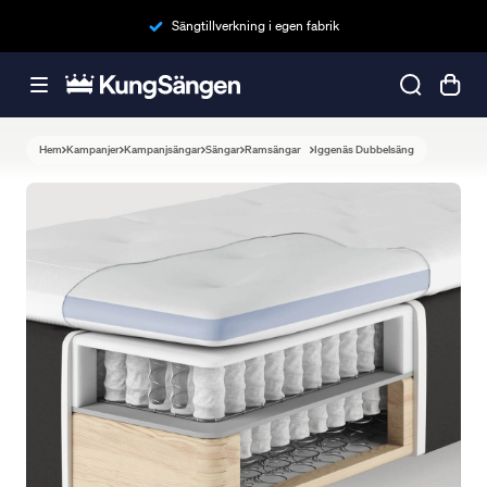
Sängtillverkning i egen fabrik
Hem
Kampanjer
Kampanjsängar
Sängar
Ramsängar
Iggenäs Dubbelsäng