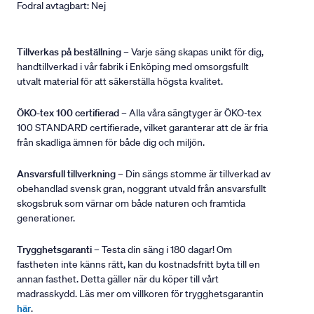
Fodral avtagbart: Nej
Tillverkas på beställning
– Varje säng skapas unikt för dig,
handtillverkad i vår fabrik i Enköping med omsorgsfullt
utvalt material för att säkerställa högsta kvalitet.
ÖKO-tex 100 certifierad
– Alla våra sängtyger är ÖKO-tex
100 STANDARD certifierade, vilket garanterar att de är fria
från skadliga ämnen för både dig och miljön.
Ansvarsfull tillverkning
– Din sängs stomme är tillverkad av
obehandlad svensk gran, noggrant utvald från ansvarsfullt
skogsbruk som värnar om både naturen och framtida
generationer.
Trygghetsgaranti
– Testa din säng i 180 dagar! Om
fastheten inte känns rätt, kan du kostnadsfritt byta till en
annan fasthet. Detta gäller när du köper till vårt
madrasskydd. Läs mer om villkoren för trygghetsgarantin
här
.