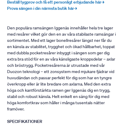
Beställ tygprov och få ett personligt erbjudande här→
Prova sängen i din närmsta butik här→
Den populära ramsängen Iggenäs innehåller hela tre lager
med resårer vilket gör den en av våra stabilaste ramsängar i
sortimentet. Med ett lager bonellresårer längst ner får du
en känsla av stabilitet, trygghet och ökad hållbarhet, toppat
med dubbla pocketresårer inbyggt i sängen som ger dig
extra bra stöd för en av våra känsligaste kroppsdelar – axlar
och bröstrygg. Pocketresårerna är utrustade med vår
Duozon teknologi – ett zonsystem med mjukare fjädrar vid
huvudändan och passar perfekt för dig som har en tyngre
överkropp eller är lite bredare om axlarna. Med den extra
höga och kantförstärkta ramen ger Iggenäs dig en trygg,
stabil och robust känsla. Helt enkelt en säng för dig med
höga komfortkrav som håller i många tusentals nätter
framöver.
SPECIFIKATIONER