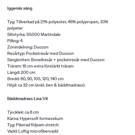
Iggenäs säng
Tyg: Tillverkad på 21% polyester, 46% polypropen, 33%
polyeter
Slitstyrka: 30.000 Martindale
Pilling: 4
Zonindelning: Duozon
Resårtyp: Pocketresår med Duozon
Sängbotten: Bonellresår + pocketresår med Duozon
Träram: 16 cm extra förstärkt träram
Längd: 200 cm
Bredd: 80, 90, 105, 120, 140 cm
Höjd: ca 32 cm (exkl. ben & bäddmadrass).
Bäddmadrass Lina Vit
Tjocklek: ca 8 cm
Kärna: Hypersoft formexskum
Tyg: Pikerad följsam stretch
Vadd: Luftig microfibervadd