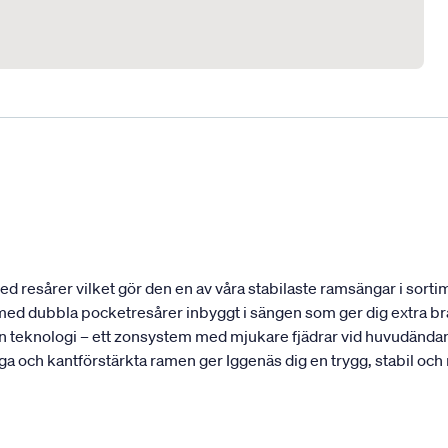
 resårer vilket gör den en av våra stabilaste ramsängar i sortim
t med dubbla pocketresårer inbyggt i sängen som ger dig extra bra
 teknologi – ett zonsystem med mjukare fjädrar vid huvudändan 
ga och kantförstärkta ramen ger Iggenäs dig en trygg, stabil och