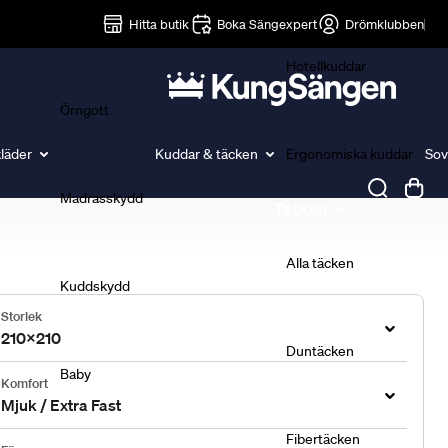
Lakan
Hitta butik
Boka Sängexpert
Drömklubben
Hotellkuddar
Örngott
läder
Kuddar & täcken
Ergonomiska kuddar
Sov
Madrasskydd
Täcken
Alla täcken
Kuddskydd
Storlek
210x210
Duntäcken
Baby
Komfort
Mjuk / Extra Fast
Fibertäcken