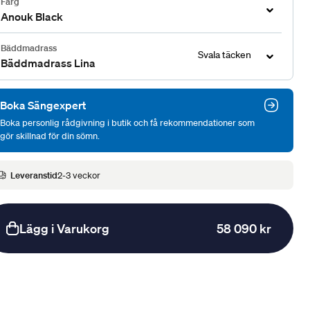
Färg
Anouk Black
Bäddmadrass
Svala täcken
Bäddmadrass Lina
Boka Sängexpert
Boka personlig rådgivning i butik och få rekommendationer som
gör skillnad för din sömn.
Leveranstid
2-3 veckor
Lägg i Varukorg
58 090 kr