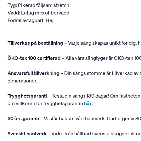
Tyg: Pikerad följsam stretch
Vadd: Luftig microfibervadd
Fodral avtagbart: Nej
Tillverkas på beställning
– Varje säng skapas unikt för dig, h
ÖKO-tex 100 certifierad
– Alla våra sängtyger är ÖKO-tex 100
Ansvarsfull tillverkning
– Din sängs stomme är tillverkad av
generationer.
Trygghetsgaranti
– Testa din säng i 180 dagar! Om fastheten 
om villkoren för trygghetsgarantin
här
.
30 års garanti
– Vi står bakom vårt hantverk. Därför ger vi 30
Svenskt hantverk
– Virke från hållbart svenskt skogsbruk och