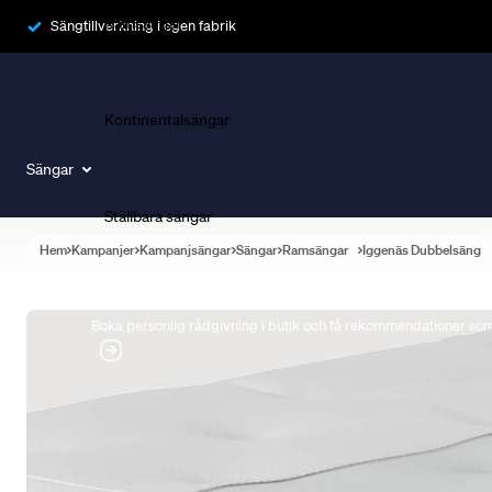
Ramsängar
Sängtillverkning i egen fabrik
Kontinentalsängar
Sängar
Ställbara sängar
Hem
Kampanjer
Kampanjsängar
Sängar
Ramsängar
Iggenäs Dubbelsäng
Boka Sängexpert
Boka personlig rådgivning i butik och få rekommendationer som 