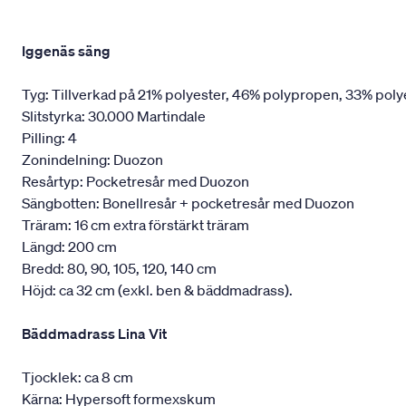
Iggenäs säng
Tyg: Tillverkad på 21% polyester, 46% polypropen, 33% poly
Slitstyrka: 30.000 Martindale
Pilling: 4
Zonindelning: Duozon
Resårtyp: Pocketresår med Duozon
Sängbotten: Bonellresår + pocketresår med Duozon
Träram: 16 cm extra förstärkt träram
Längd: 200 cm
Bredd: 80, 90, 105, 120, 140 cm
Höjd: ca 32 cm (exkl. ben & bäddmadrass).
Bäddmadrass Lina Vit
Tjocklek: ca 8 cm
Kärna: Hypersoft formexskum