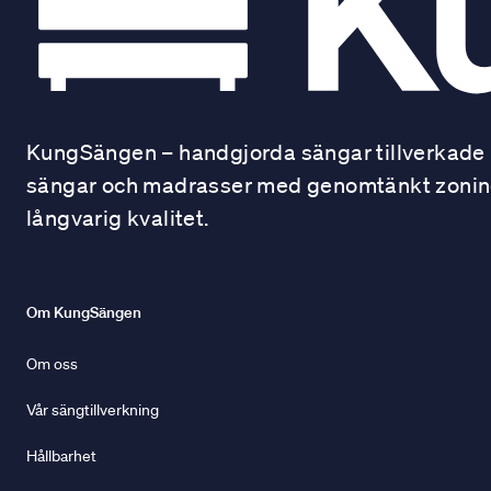
KungSängen – handgjorda sängar tillverkade i
sängar och madrasser med genomtänkt zonindel
långvarig kvalitet.
Om KungSängen
Om oss
Vår sängtillverkning
Hållbarhet