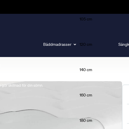
105 cm
Bäddmadrasser
120 cm
Sängk
140 cm
gör skillnad för din sömn.
160 cm
180 cm