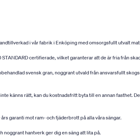
andtillverkad i vår fabrik i Enköping med omsorgsfullt utvalt mater
 STANDARD certifierade, vilket garanterar att de är fria från ska
 obehandlad svensk gran, noggrant utvald från ansvarsfullt sko
inte känns rätt, kan du kostnadsfritt byta till en annan fasthet. D
 års garanti mot ram- och fjäderbrott på alla våra sängar.
 noggrant hantverk ger dig en säng att lita på.