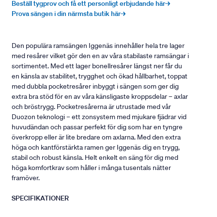
Beställ tygprov och få ett personligt erbjudande här→
Prova sängen i din närmsta butik här→
Den populära ramsängen Iggenäs innehåller hela tre lager
med resårer vilket gör den en av våra stabilaste ramsängar i
sortimentet. Med ett lager bonellresårer längst ner får du
en känsla av stabilitet, trygghet och ökad hållbarhet, toppat
med dubbla pocketresårer inbyggt i sängen som ger dig
extra bra stöd för en av våra känsligaste kroppsdelar – axlar
och bröstrygg. Pocketresårerna är utrustade med vår
Duozon teknologi – ett zonsystem med mjukare fjädrar vid
huvudändan och passar perfekt för dig som har en tyngre
överkropp eller är lite bredare om axlarna. Med den extra
höga och kantförstärkta ramen ger Iggenäs dig en trygg,
stabil och robust känsla. Helt enkelt en säng för dig med
höga komfortkrav som håller i många tusentals nätter
framöver.
SPECIFIKATIONER