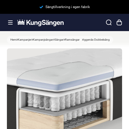
Sängtillverkning i egen fabrik
Hem
Kampanjer
Kampanjsängar
Sängar
Ramsängar
Iggenäs Dubbelsäng