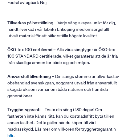
Fodral avtagbart: Nej
Tillverkas på beställning
– Varje säng skapas unikt för dig,
handtillverkad i vår fabrik i Enköping med omsorgsfullt
utvalt material för att säkerställa högsta kvalitet.
ÖKO-tex 100 certifierad
– Alla våra sängtyger är ÖKO-tex
100 STANDARD certifierade, vilket garanterar att de är fria
från skadliga ämnen för både dig och miljön.
Ansvarsfull tillverkning
– Din sängs stomme är tillverkad av
obehandlad svensk gran, noggrant utvald från ansvarsfullt
skogsbruk som värnar om både naturen och framtida
generationer.
Trygghetsgaranti
– Testa din säng i 180 dagar! Om
fastheten inte känns rätt, kan du kostnadsfritt byta till en
annan fasthet. Detta gäller när du köper till vårt
madrasskydd. Läs mer om villkoren för trygghetsgarantin
här
.