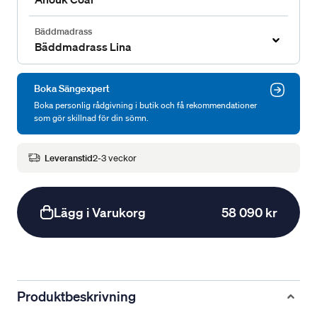
Bäddmadrass
Bäddmadrass Lina
Boka Sängexpert
Boka personlig rådgivning i butik och få rekommendationer
som gör skillnad för din sömn.
Leveranstid
2-3 veckor
Lägg i Varukorg
58 090 kr
Produktbeskrivning