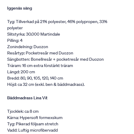
Iggenäs säng
Tyg: Tillverkad på 21% polyester, 46% polypropen, 33%
polyeter
Slitstyrka: 30.000 Martindale
Pilling: 4
Zonindelning: Duozon
Resårtyp: Pocketresår med Duozon
Sängbotten: Bonellresår + pocketresår med Duozon
Träram: 16 cm extra förstärkt träram
Längd: 200 cm
Bredd: 80, 90, 105, 120, 140 cm
Höjd: ca 32 cm (exkl. ben & bäddmadrass).
Bäddmadrass Lina Vit
Tjocklek: ca 8 cm
Kärna: Hypersoft formexskum
Tyg: Pikerad följsam stretch
Vadd: Luftig microfibervadd