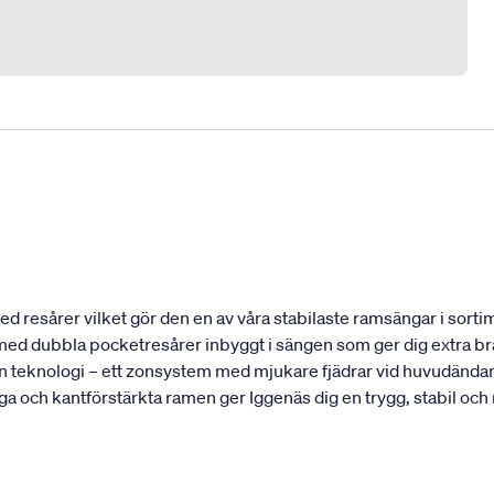
 resårer vilket gör den en av våra stabilaste ramsängar i sortim
t med dubbla pocketresårer inbyggt i sängen som ger dig extra bra
 teknologi – ett zonsystem med mjukare fjädrar vid huvudändan 
ga och kantförstärkta ramen ger Iggenäs dig en trygg, stabil och