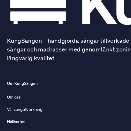
KungSängen – handgjorda sängar tillverkade i
sängar och madrasser med genomtänkt zonindel
långvarig kvalitet.
Om KungSängen
Om oss
Vår sängtillverkning
Hållbarhet