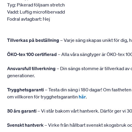
Tyg: Pikerad följsam stretch
Vadd: Luftig microfibervadd
Fodral avtagbart: Nej
Tillverkas på beställning
– Varje säng skapas unikt för dig, h
ÖKO-tex 100 certifierad
– Alla våra sängtyger är ÖKO-tex 100
Ansvarsfull tillverkning
– Din sängs stomme är tillverkad av
generationer.
Trygghetsgaranti
– Testa din säng i 180 dagar! Om fastheten 
om villkoren för trygghetsgarantin
här
.
30 års garanti
– Vi står bakom vårt hantverk. Därför ger vi 30
Svenskt hantverk
– Virke från hållbart svenskt skogsbruk och