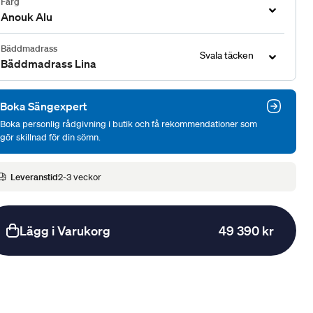
Färg
Anouk Alu
Bäddmadrass
Svala täcken
Bäddmadrass Lina
Boka Sängexpert
Boka personlig rådgivning i butik och få rekommendationer som
gör skillnad för din sömn.
Leveranstid
2-3 veckor
Lägg i Varukorg
49 390 kr