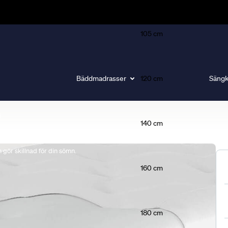
105 cm
Bäddmadrasser
120 cm
Sängk
140 cm
gör skillnad för din sömn.
160 cm
180 cm