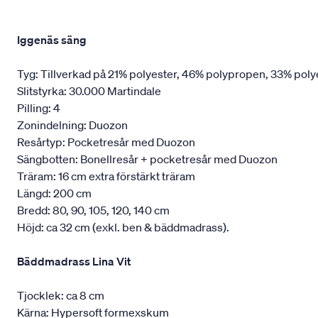
Iggenäs säng
Tyg: Tillverkad på 21% polyester, 46% polypropen, 33% poly
Slitstyrka: 30.000 Martindale
Pilling: 4
Zonindelning: Duozon
Resårtyp: Pocketresår med Duozon
Sängbotten: Bonellresår + pocketresår med Duozon
Träram: 16 cm extra förstärkt träram
Längd: 200 cm
Bredd: 80, 90, 105, 120, 140 cm
Höjd: ca 32 cm (exkl. ben & bäddmadrass).
Bäddmadrass Lina Vit
Tjocklek: ca 8 cm
Kärna: Hypersoft formexskum