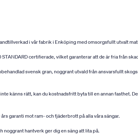
andtillverkad i vår fabrik i Enköping med omsorgsfullt utvalt mater
 STANDARD certifierade, vilket garanterar att de är fria från ska
 obehandlad svensk gran, noggrant utvald från ansvarsfullt sko
inte känns rätt, kan du kostnadsfritt byta till en annan fasthet. D
 års garanti mot ram- och fjäderbrott på alla våra sängar.
 noggrant hantverk ger dig en säng att lita på.