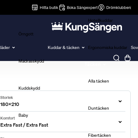
Lakan
Hitta butik
Boka Sängexpert
Drömklubben
Hotellkuddar
Örngott
läder
Kuddar & täcken
Ergonomiska kuddar
Sov
Madrasskydd
Täcken
Alla täcken
Kuddskydd
Storlek
180x210
Duntäcken
Baby
Komfort
Extra Fast / Extra Fast
Fibertäcken