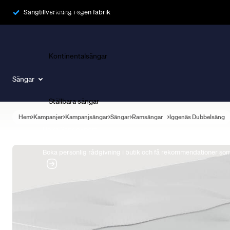
Ramsängar
Sängtillverkning i egen fabrik
Kontinentalsängar
Sängar
Ställbara sängar
Hem
Kampanjer
Kampanjsängar
Sängar
Ramsängar
Iggenäs Dubbelsäng
Boka Sängexpert
Boka personlig rådgivning i butik och få rekommendationer som 