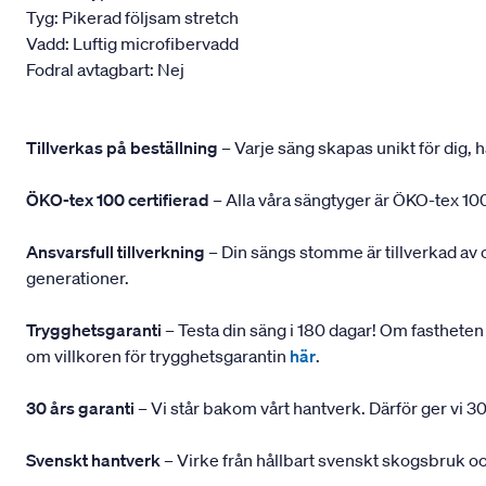
Tyg: Pikerad följsam stretch
Vadd: Luftig microfibervadd
Fodral avtagbart: Nej
Tillverkas på beställning
– Varje säng skapas unikt för dig, h
ÖKO-tex 100 certifierad
– Alla våra sängtyger är ÖKO-tex 100
Ansvarsfull tillverkning
– Din sängs stomme är tillverkad av
generationer.
Trygghetsgaranti
– Testa din säng i 180 dagar! Om fastheten 
om villkoren för trygghetsgarantin
här
.
30 års garanti
– Vi står bakom vårt hantverk. Därför ger vi 30
Svenskt hantverk
– Virke från hållbart svenskt skogsbruk och