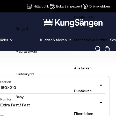
Lakan
Hitta butik
Boka Sängexpert
Drömklubben
Hotellkuddar
Örngott
läder
Kuddar & täcken
Ergonomiska kuddar
Sov
Madrasskydd
Täcken
Alla täcken
Kuddskydd
Storlek
180x210
Duntäcken
Baby
Komfort
Extra Fast / Fast
Fibertäcken