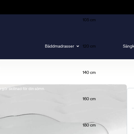
105 cm
Bäddmadrasser
120 cm
Sängk
140 cm
gör skillnad för din sömn.
160 cm
180 cm