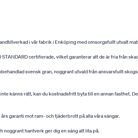
andtillverkad i vår fabrik i Enköping med omsorgsfullt utvalt mater
 STANDARD certifierade, vilket garanterar att de är fria från ska
 obehandlad svensk gran, noggrant utvald från ansvarsfullt sko
inte känns rätt, kan du kostnadsfritt byta till en annan fasthet. D
 års garanti mot ram- och fjäderbrott på alla våra sängar.
 noggrant hantverk ger dig en säng att lita på.