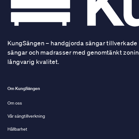
KungSängen – handgjorda sängar tillverkade i
sängar och madrasser med genomtänkt zonindel
långvarig kvalitet.
Om KungSängen
Om oss
Vår sängtillverkning
Hållbarhet