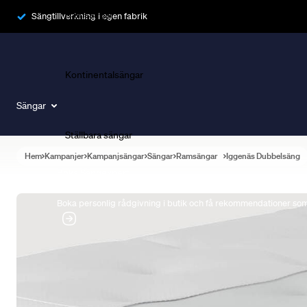
Ramsängar
Sängtillverkning i egen fabrik
Kontinentalsängar
Sängar
Ställbara sängar
Hem
Kampanjer
Kampanjsängar
Sängar
Ramsängar
Iggenäs Dubbelsäng
Boka Sängexpert
Boka personlig rådgivning i butik och få rekommendationer som 