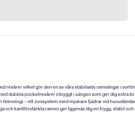
 resårer vilket gör den en av våra stabilaste ramsängar i sortim
t med dubbla pocketresårer inbyggt i sängen som ger dig extra bra
 teknologi – ett zonsystem med mjukare fjädrar vid huvudändan 
ga och kantförstärkta ramen ger Iggenäs dig en trygg, stabil och