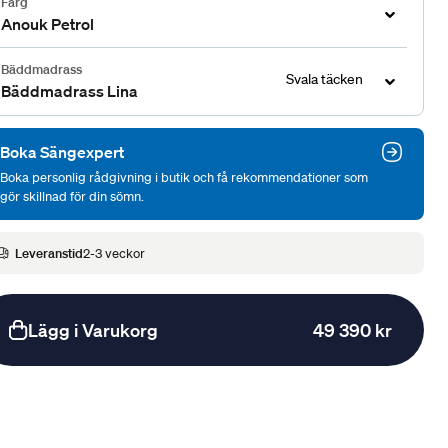
Färg
Anouk Petrol
Bäddmadrass
Svala täcken
Bäddmadrass Lina
Boka Sängexpert
Boka personlig rådgivning i butik och få rekommendationer som
gör skillnad för din sömn.
Leveranstid
2-3 veckor
Lägg i Varukorg
49 390 kr