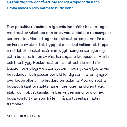
Beställ tygprov och få ett personligt erbjudande här→
Prova sängen i din närmsta butik här→
Den populära ramsängen Iggenäs innehåller hela tre lager
med resårer vilket gör den en av våra stabilaste ramsängar i
sortimentet. Med ett lager bonellresårer längst ner får du
en känsla av stabilitet, trygghet och ökad hållbarhet, toppat
med dubbla pocketresårer inbyggt i sängen som ger dig
extra bra stöd för en av våra känsligaste kroppsdelar – axlar
och bröstrygg. Pocketresårerna är utrustade med vår
Duozon teknologi – ett zonsystem med mjukare fjädrar vid
huvudändan och passar perfekt för dig som har en tyngre
överkropp eller är lite bredare om axlarna. Med den extra
höga och kantförstärkta ramen ger Iggenäs dig en trygg,
stabil och robust känsla. Helt enkelt en säng för dig med
höga komfortkrav som håller i många tusentals nätter
framöver.
SPECIFIKATIONER