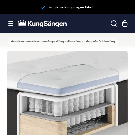
Sängtillverkning i egen fabrik
Hem
Kampanjer
Kampanjsängar
Sängar
Ramsängar
Iggenäs Dubbelsäng