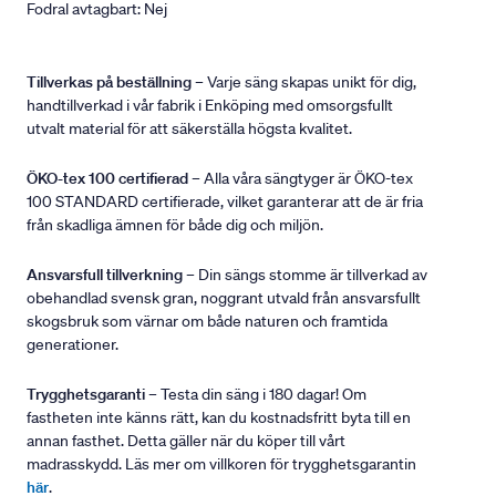
Fodral avtagbart: Nej
Tillverkas på beställning
– Varje säng skapas unikt för dig,
handtillverkad i vår fabrik i Enköping med omsorgsfullt
utvalt material för att säkerställa högsta kvalitet.
ÖKO-tex 100 certifierad
– Alla våra sängtyger är ÖKO-tex
100 STANDARD certifierade, vilket garanterar att de är fria
från skadliga ämnen för både dig och miljön.
Ansvarsfull tillverkning
– Din sängs stomme är tillverkad av
obehandlad svensk gran, noggrant utvald från ansvarsfullt
skogsbruk som värnar om både naturen och framtida
generationer.
Trygghetsgaranti
– Testa din säng i 180 dagar! Om
fastheten inte känns rätt, kan du kostnadsfritt byta till en
annan fasthet. Detta gäller när du köper till vårt
madrasskydd. Läs mer om villkoren för trygghetsgarantin
här
.