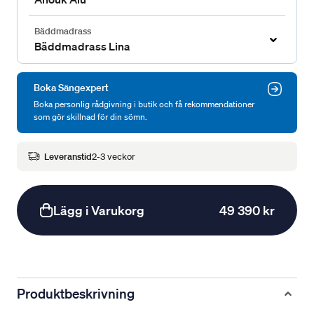
Bäddmadrass
Bäddmadrass Lina
Boka Sängexpert
Boka personlig rådgivning i butik och få rekommendationer
som gör skillnad för din sömn.
Leveranstid
2-3 veckor
Lägg i Varukorg
49 390 kr
Produktbeskrivning