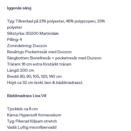
Iggenäs säng
Tyg: Tillverkad på 21% polyester, 46% polypropen, 33%
polyeter
Slitstyrka: 30.000 Martindale
Pilling: 4
Zonindelning: Duozon
Resårtyp: Pocketresår med Duozon
Sängbotten: Bonellresår + pocketresår med Duozon
Träram: 16 cm extra förstärkt träram
Längd: 200 cm
Bredd: 80, 90, 105, 120, 140 cm
Höjd: ca 32 cm (exkl. ben & bäddmadrass).
Bäddmadrass Lina Vit
Tjocklek: ca 8 cm
Kärna: Hypersoft formexskum
Tyg: Pikerad följsam stretch
Vadd: Luftig microfibervadd