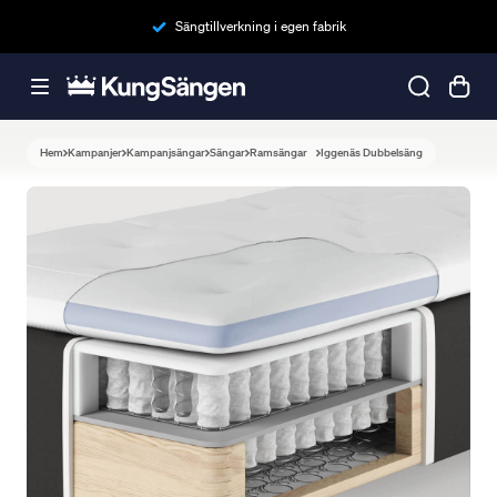
Sängtillverkning i egen fabrik
Hem
Kampanjer
Kampanjsängar
Sängar
Ramsängar
Iggenäs Dubbelsäng