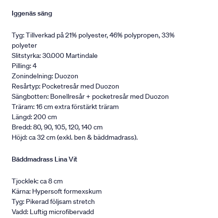
Iggenäs säng
Tyg: Tillverkad på 21% polyester, 46% polypropen, 33%
polyeter
Slitstyrka: 30.000 Martindale
Pilling: 4
Zonindelning: Duozon
Resårtyp: Pocketresår med Duozon
Sängbotten: Bonellresår + pocketresår med Duozon
Träram: 16 cm extra förstärkt träram
Längd: 200 cm
Bredd: 80, 90, 105, 120, 140 cm
Höjd: ca 32 cm (exkl. ben & bäddmadrass).
Bäddmadrass Lina Vit
Tjocklek: ca 8 cm
Kärna: Hypersoft formexskum
Tyg: Pikerad följsam stretch
Vadd: Luftig microfibervadd