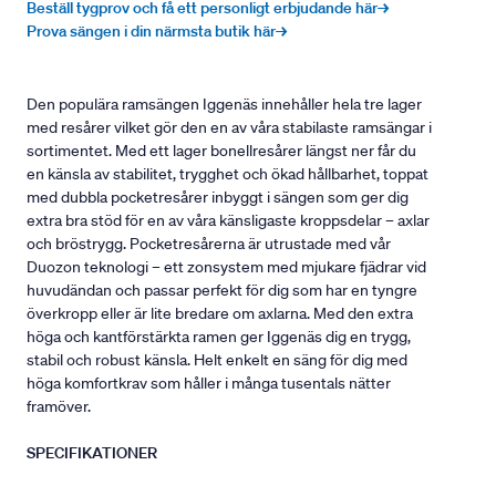
Beställ tygprov och få ett personligt erbjudande här→
Prova sängen i din närmsta butik här→
Den populära ramsängen Iggenäs innehåller hela tre lager
med resårer vilket gör den en av våra stabilaste ramsängar i
sortimentet. Med ett lager bonellresårer längst ner får du
en känsla av stabilitet, trygghet och ökad hållbarhet, toppat
med dubbla pocketresårer inbyggt i sängen som ger dig
extra bra stöd för en av våra känsligaste kroppsdelar – axlar
och bröstrygg. Pocketresårerna är utrustade med vår
Duozon teknologi – ett zonsystem med mjukare fjädrar vid
huvudändan och passar perfekt för dig som har en tyngre
överkropp eller är lite bredare om axlarna. Med den extra
höga och kantförstärkta ramen ger Iggenäs dig en trygg,
stabil och robust känsla. Helt enkelt en säng för dig med
höga komfortkrav som håller i många tusentals nätter
framöver.
SPECIFIKATIONER