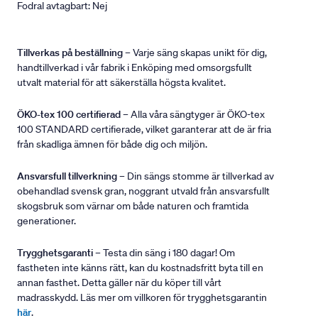
Fodral avtagbart: Nej
Tillverkas på beställning
– Varje säng skapas unikt för dig,
handtillverkad i vår fabrik i Enköping med omsorgsfullt
utvalt material för att säkerställa högsta kvalitet.
ÖKO-tex 100 certifierad
– Alla våra sängtyger är ÖKO-tex
100 STANDARD certifierade, vilket garanterar att de är fria
från skadliga ämnen för både dig och miljön.
Ansvarsfull tillverkning
– Din sängs stomme är tillverkad av
obehandlad svensk gran, noggrant utvald från ansvarsfullt
skogsbruk som värnar om både naturen och framtida
generationer.
Trygghetsgaranti
– Testa din säng i 180 dagar! Om
fastheten inte känns rätt, kan du kostnadsfritt byta till en
annan fasthet. Detta gäller när du köper till vårt
madrasskydd. Läs mer om villkoren för trygghetsgarantin
här
.