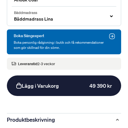
Bäddmadrass
Bäddmadrass Lina
Boka Sängexpert
Boka personlig rådgivning i butik och få rekommendationer
som gör skillnad för din sömn.
Leveranstid
2-3 veckor
Lägg i Varukorg
49 390 kr
Produktbeskrivning