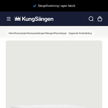
Sängtillverkning i egen fabrik
Hem
Kampanjer
Kampanjsängar
Sängar
Ramsängar
Iggenäs Dubbelsäng