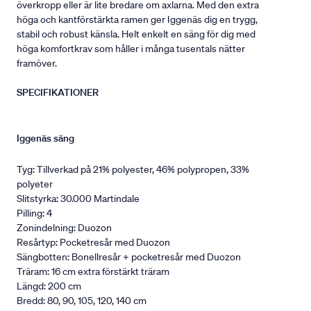
överkropp eller är lite bredare om axlarna. Med den extra
höga och kantförstärkta ramen ger Iggenäs dig en trygg,
stabil och robust känsla. Helt enkelt en säng för dig med
höga komfortkrav som håller i många tusentals nätter
framöver.
SPECIFIKATIONER
Iggenäs säng
Tyg: Tillverkad på 21% polyester, 46% polypropen, 33%
polyeter
Slitstyrka: 30.000 Martindale
Pilling: 4
Zonindelning: Duozon
Resårtyp: Pocketresår med Duozon
Sängbotten: Bonellresår + pocketresår med Duozon
Träram: 16 cm extra förstärkt träram
Längd: 200 cm
Bredd: 80, 90, 105, 120, 140 cm