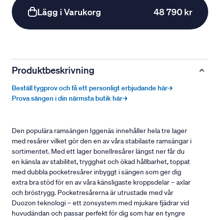
Lägg i Varukorg
48 790 kr
Produktbeskrivning
Beställ tygprov och få ett personligt erbjudande här→
Prova sängen i din närmsta butik här→
Den populära ramsängen Iggenäs innehåller hela tre lager
med resårer vilket gör den en av våra stabilaste ramsängar i
sortimentet. Med ett lager bonellresårer längst ner får du
en känsla av stabilitet, trygghet och ökad hållbarhet, toppat
med dubbla pocketresårer inbyggt i sängen som ger dig
extra bra stöd för en av våra känsligaste kroppsdelar – axlar
och bröstrygg. Pocketresårerna är utrustade med vår
Duozon teknologi – ett zonsystem med mjukare fjädrar vid
huvudändan och passar perfekt för dig som har en tyngre