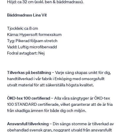
Höjd: ca 32 cm (exkl. ben & bäddmadrass).
Bäddmadrass Lina Vit
Tjocklek: ca 8 cm
Kärna: Hypersoft formexskum
Tyg: Pikerad följsam stretch
Vadd: Luftig microfibervadd
Fodral avtagbart: Nej
Tillverkas på beställning
– Varje säng skapas unikt för dig,
handtillverkad i vår fabrik i Enköping med omsorgsfullt
utvalt material för att säkerställa högsta kvalitet.
ÖKO-tex 100 certifierad
– Alla våra sängtyger är ÖKO-tex
100 STANDARD certifierade, vilket garanterar att de är fria
från skadliga ämnen för både dig och miljön.
Ansvarsfull tillverkning
– Din sängs stomme är tillverkad av
obehandlad svensk gran, noggrant utvald från ansvarsfullt