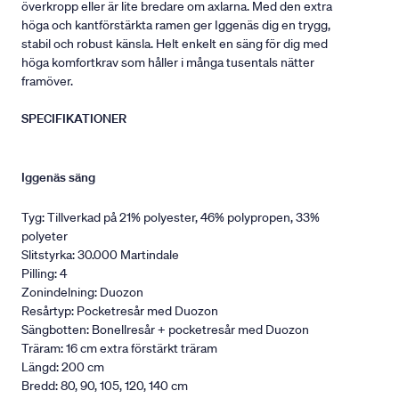
överkropp eller är lite bredare om axlarna. Med den extra
höga och kantförstärkta ramen ger Iggenäs dig en trygg,
stabil och robust känsla. Helt enkelt en säng för dig med
höga komfortkrav som håller i många tusentals nätter
framöver.
SPECIFIKATIONER
Iggenäs säng
Tyg: Tillverkad på 21% polyester, 46% polypropen, 33%
polyeter
Slitstyrka: 30.000 Martindale
Pilling: 4
Zonindelning: Duozon
Resårtyp: Pocketresår med Duozon
Sängbotten: Bonellresår + pocketresår med Duozon
Träram: 16 cm extra förstärkt träram
Längd: 200 cm
Bredd: 80, 90, 105, 120, 140 cm