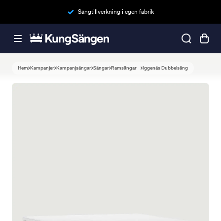
Sängtillverkning i egen fabrik
Hem
Kampanjer
Kampanjsängar
Sängar
Ramsängar
Iggenäs Dubbelsäng