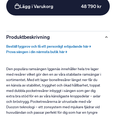
Lägg i Varukorg
48 790 kr
Produktbeskrivning
Beställ tygprov och få ett personligt erbjudande här→
Prova sängen i din närmsta butik här→
Den populära ramsängen Iggenäs innehåller hela tre lager
med resårer vilket gör den en av våra stabilaste ramsängar i
sortimentet. Med ett lager bonellresårer längst ner får du
en känsla av stabilitet, trygghet och ökad hållbarhet, toppat
med dubbla pocketresårer inbyggt i sängen som ger dig
extra bra stöd för en av våra känsligaste kroppsdelar – axlar
och bröstrygg. Pocketresårerna är utrustade med vår
Duozon teknologi – ett zonsystem med mjukare fjädrar vid
huvudändan och passar perfekt för dig som har en tyngre