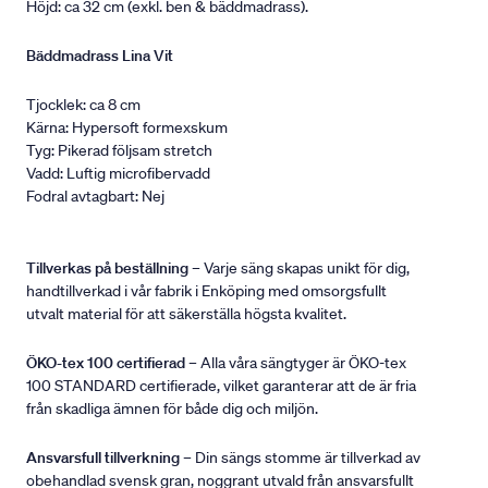
Höjd: ca 32 cm (exkl. ben & bäddmadrass).
Bäddmadrass Lina Vit
Tjocklek: ca 8 cm
Kärna: Hypersoft formexskum
Tyg: Pikerad följsam stretch
Vadd: Luftig microfibervadd
Fodral avtagbart: Nej
Tillverkas på beställning
– Varje säng skapas unikt för dig,
handtillverkad i vår fabrik i Enköping med omsorgsfullt
utvalt material för att säkerställa högsta kvalitet.
ÖKO-tex 100 certifierad
– Alla våra sängtyger är ÖKO-tex
100 STANDARD certifierade, vilket garanterar att de är fria
från skadliga ämnen för både dig och miljön.
Ansvarsfull tillverkning
– Din sängs stomme är tillverkad av
obehandlad svensk gran, noggrant utvald från ansvarsfullt