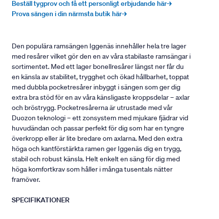
Beställ tygprov och få ett personligt erbjudande här→
Prova sängen i din närmsta butik här→
Den populära ramsängen Iggenäs innehåller hela tre lager
med resårer vilket gör den en av våra stabilaste ramsängar i
sortimentet. Med ett lager bonellresårer längst ner får du
en känsla av stabilitet, trygghet och ökad hållbarhet, toppat
med dubbla pocketresårer inbyggt i sängen som ger dig
extra bra stöd för en av våra känsligaste kroppsdelar – axlar
och bröstrygg. Pocketresårerna är utrustade med vår
Duozon teknologi – ett zonsystem med mjukare fjädrar vid
huvudändan och passar perfekt för dig som har en tyngre
överkropp eller är lite bredare om axlarna. Med den extra
höga och kantförstärkta ramen ger Iggenäs dig en trygg,
stabil och robust känsla. Helt enkelt en säng för dig med
höga komfortkrav som håller i många tusentals nätter
framöver.
SPECIFIKATIONER