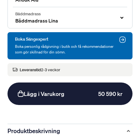
Bäddmadrass
Bäddmadrass Lina
Boka Sängexpert
Boka personlig rådgivning i butik och få rekommendationer
som gör skillnad för din sömn.
Leveranstid
2-3 veckor
Lägg i Varukorg
50 590 kr
Produktbeskrivning