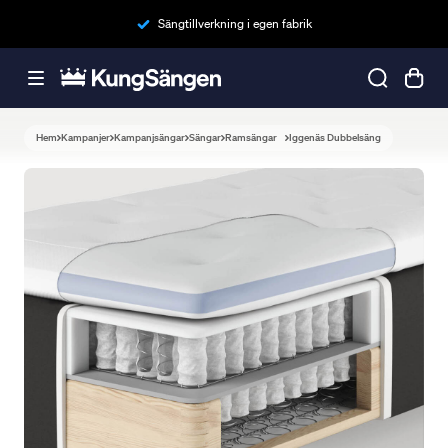
Sängtillverkning i egen fabrik
Hem
Kampanjer
Kampanjsängar
Sängar
Ramsängar
Iggenäs Dubbelsäng