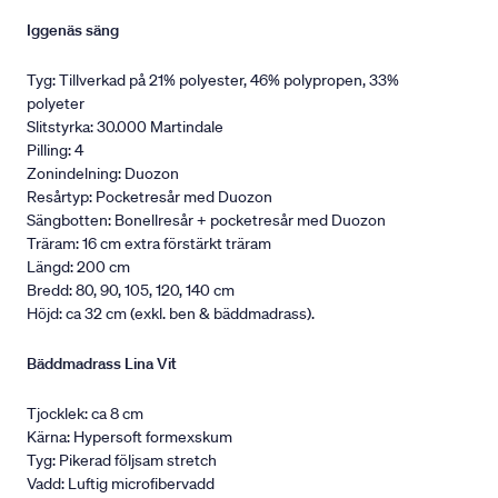
Iggenäs säng
Tyg: Tillverkad på 21% polyester, 46% polypropen, 33%
polyeter
Slitstyrka: 30.000 Martindale
Pilling: 4
Zonindelning: Duozon
Resårtyp: Pocketresår med Duozon
Sängbotten: Bonellresår + pocketresår med Duozon
Träram: 16 cm extra förstärkt träram
Längd: 200 cm
Bredd: 80, 90, 105, 120, 140 cm
Höjd: ca 32 cm (exkl. ben & bäddmadrass).
Bäddmadrass Lina Vit
Tjocklek: ca 8 cm
Kärna: Hypersoft formexskum
Tyg: Pikerad följsam stretch
Vadd: Luftig microfibervadd