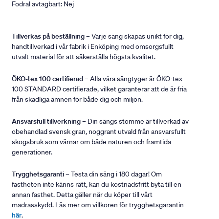
Fodral avtagbart: Nej
Tillverkas på beställning
– Varje säng skapas unikt för dig,
handtillverkad i vår fabrik i Enköping med omsorgsfullt
utvalt material för att säkerställa högsta kvalitet.
ÖKO-tex 100 certifierad
– Alla våra sängtyger är ÖKO-tex
100 STANDARD certifierade, vilket garanterar att de är fria
från skadliga ämnen för både dig och miljön.
Ansvarsfull tillverkning
– Din sängs stomme är tillverkad av
obehandlad svensk gran, noggrant utvald från ansvarsfullt
skogsbruk som värnar om både naturen och framtida
generationer.
Trygghetsgaranti
– Testa din säng i 180 dagar! Om
fastheten inte känns rätt, kan du kostnadsfritt byta till en
annan fasthet. Detta gäller när du köper till vårt
madrasskydd. Läs mer om villkoren för trygghetsgarantin
här
.